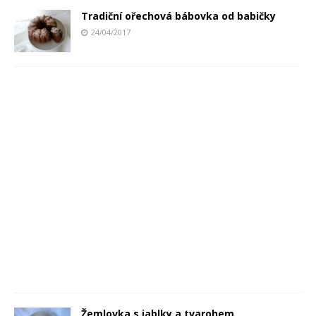
Tradiční ořechová bábovka od babičky
24/04/2017
Žemlovka s jablky a tvarohem