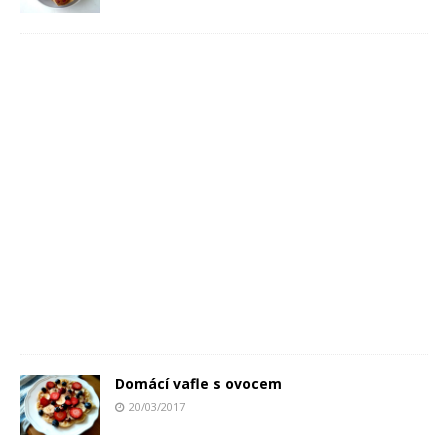
Domácí vafle s ovocem
20/03/2017