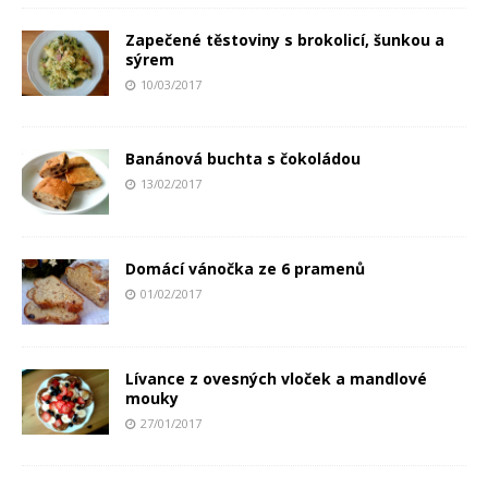
Zapečené těstoviny s brokolicí, šunkou a
sýrem
10/03/2017
Banánová buchta s čokoládou
13/02/2017
Domácí vánočka ze 6 pramenů
01/02/2017
Lívance z ovesných vloček a mandlové
mouky
27/01/2017