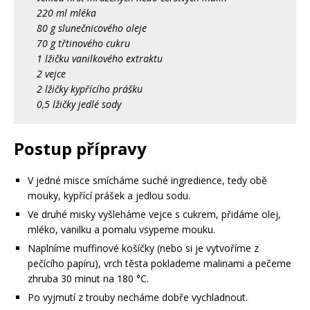
220 ml mléka
80 g slunečnicového oleje
70 g třtinového cukru
1 lžičku vanilkového extraktu
2 vejce
2 lžičky kypřícího prášku
0,5 lžičky jedlé sody
Postup přípravy
V jedné misce smícháme suché ingredience, tedy obě
mouky, kypřící prášek a jedlou sodu.
Ve druhé misky vyšleháme vejce s cukrem, přidáme olej,
mléko, vanilku a pomalu vsypeme mouku.
Naplníme muffinové košíčky (nebo si je vytvoříme z
pečícího papíru), vrch těsta poklademe malinami a pečeme
zhruba 30 minut na 180 °C.
Po vyjmutí z trouby necháme dobře vychladnout.