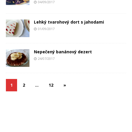
04/09/2017
Lehký tvarohový dort s jahodami
01/09/2017
Nepečený banánový dezert
24/07/2017
1
2
…
12
»