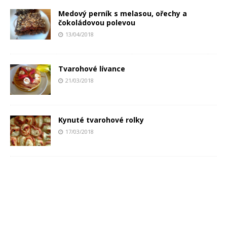
Medový perník s melasou, ořechy a
čokoládovou polevou
13/04/2018
Tvarohové lívance
21/03/2018
Kynuté tvarohové rolky
17/03/2018