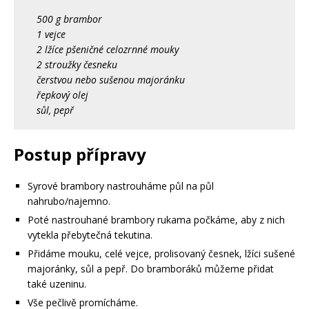
500 g brambor
1 vejce
2 lžíce pšeničné celozrnné mouky
2 stroužky česneku
čerstvou nebo sušenou majoránku
řepkový olej
sůl, pepř
Postup přípravy
Syrové brambory nastrouháme půl na půl
nahrubo/najemno.
Poté nastrouhané brambory rukama počkáme, aby z nich
vytekla přebytečná tekutina.
Přidáme mouku, celé vejce, prolisovaný česnek, lžíci sušené
majoránky, sůl a pepř. Do bramboráků můžeme přidat
také uzeninu.
Vše pečlivě promícháme.