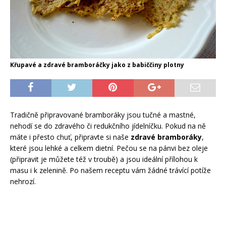
Křupavé a zdravé bramboráčky jako z babiččiny plotny
Tradičně připravované bramboráky jsou tučné a mastné,
nehodí se do zdravého či redukčního jídelníčku. Pokud na ně
máte i přesto chuť, připravte si naše
zdravé bramboráky
,
které jsou lehké a celkem dietní. Pečou se na pánvi bez oleje
(připravit je můžete též v troubě) a jsou ideální přílohou k
masu i k zelenině. Po našem receptu vám žádné trávící potíže
nehrozí.