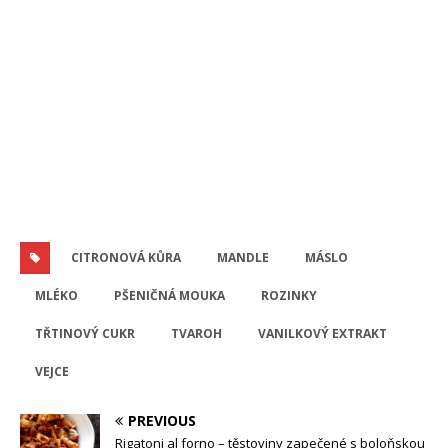
CITRONOVÁ KŮRA
MANDLE
MÁSLO
MLÉKO
PŠENIČNÁ MOUKA
ROZINKY
TŘTINOVÝ CUKR
TVAROH
VANILKOVÝ EXTRAKT
VEJCE
PREVIOUS
Rigatoni al forno – těstoviny zapečené s boloňskou