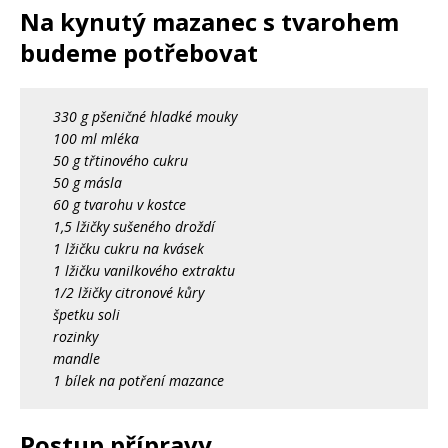
Na kynutý mazanec s tvarohem
budeme potřebovat
330 g pšeničné hladké mouky
100 ml mléka
50 g třtinového cukru
50 g másla
60 g tvarohu v kostce
1,5 lžičky sušeného droždí
1 lžičku cukru na kvásek
1 lžičku vanilkového extraktu
1/2 lžičky citronové kůry
špetku soli
rozinky
mandle
1 bílek na potření mazance
Postup přípravy