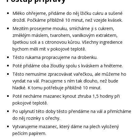
Mléko ohřejeme, přidáme do něj lžičku cukru a sušené
droždí. Počkáme přibližně 10 minut, než vzejde kvásek.
Mezitím prosejeme mouku, smícháme ji s cukrem,
změklým máslem, tvarohem, vanilkovým extraktem,
špetkou soli a s citronovou kůrou. Všechny ingredience
bychom měli mít v pokojové teplotě.
Těsto rukama propracujeme na drobenku.
Poté přidáme oba žloutky spolu s kváskem a hněteme.
Těsto nemusíme zpracovávat vařečkou, ale můžeme ho
vyndat na vál. Pracujeme s ním tak dlouho, než bude
hladké. K tomu potřebuje přibližně 10 minut.
Poté necháme mazanec kynout zhruba 1,5 hodiny při
pokojové teplotě.
Po uplynutí této doby těsto přendáme na vál a přimícháme
do něj rozinky s ořechy.
Vytvarujeme mazanec, který dáme na plech vyložený
pečícím papírem.