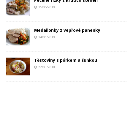
Pečené řízky z krůtích stehen
15/05/2019
Medailonky z vepřové panenky
14/01/2019
Těstoviny s pórkem a šunkou
22/03/2018