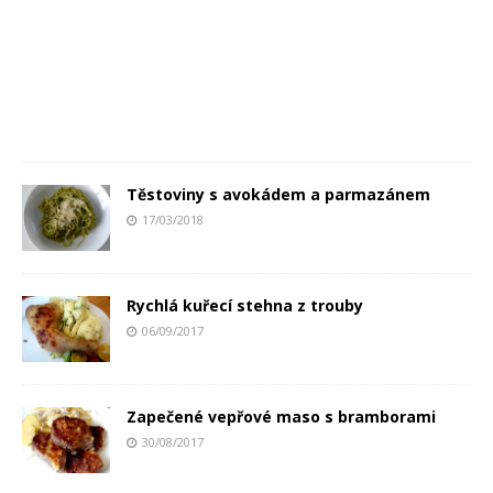
Těstoviny s avokádem a parmazánem
17/03/2018
Rychlá kuřecí stehna z trouby
06/09/2017
Zapečené vepřové maso s bramborami
30/08/2017