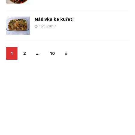
Nádivka ke kuřeti
16/05/2017
1
2
…
10
»