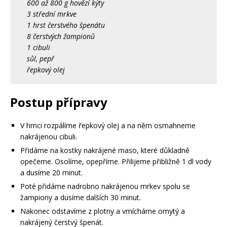
600 až 800 g hovězí kýty
3 střední mrkve
1 hrst čerstvého špenátu
8 čerstvých žampionů
1 cibuli
sůl, pepř
řepkový olej
Postup přípravy
V hrnci rozpálíme řepkový olej a na něm osmahneme
nakrájenou cibuli.
Přidáme na kostky nakrájené maso, které důkladně
opečeme. Osolíme, opepříme. Přilijeme přibližně 1 dl vody
a dusíme 20 minut.
Poté přidáme nadrobno nakrájenou mrkev spolu se
žampiony a dusíme dalších 30 minut.
Nakonec odstavíme z plotny a vmícháme omytý a
nakrájený čerstvý špenát.