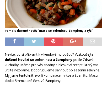
Pomalu dušené hovězí maso se zeleninou, žampiony a rýží
Nevíte, co si připravit k víkendovému obědu? Vyzkoušejte
dušené hovězí se zeleninou a žampiony
podle Zdravé
kuchařky. Máme pro vás snadný a bleskový recept, který vás
určitě nezklame. Doporučujeme sáhnout po sezónní zelenině.
My jsme tentokrát zvolili kombinace mrkve a špenátu. Masu
dodali šmrnc také čerstvé žampiony.