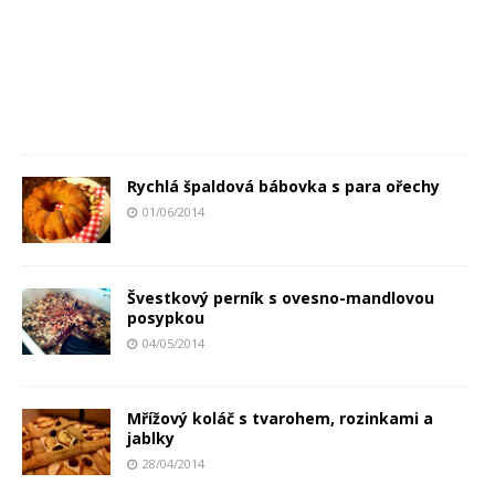
Rychlá špaldová bábovka s para ořechy
01/06/2014
Švestkový perník s ovesno-mandlovou
posypkou
04/05/2014
Mřížový koláč s tvarohem, rozinkami a
jablky
28/04/2014