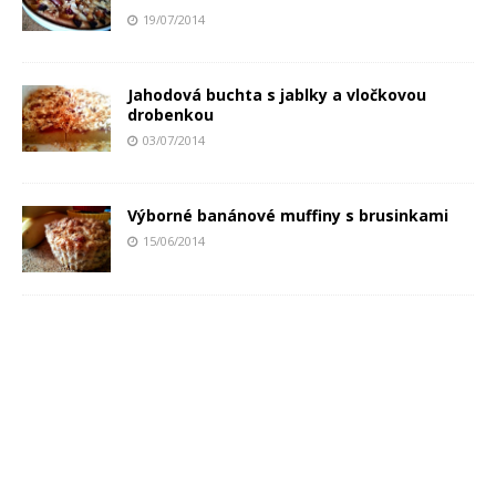
19/07/2014
Jahodová buchta s jablky a vločkovou
drobenkou
03/07/2014
Výborné banánové muffiny s brusinkami
15/06/2014