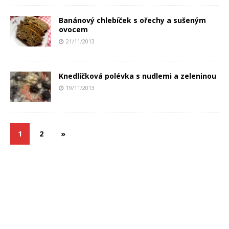
Banánový chlebíček s ořechy a sušeným
ovocem
21/11/2013
Knedlíčková polévka s nudlemi a zeleninou
19/11/2013
1
2
»