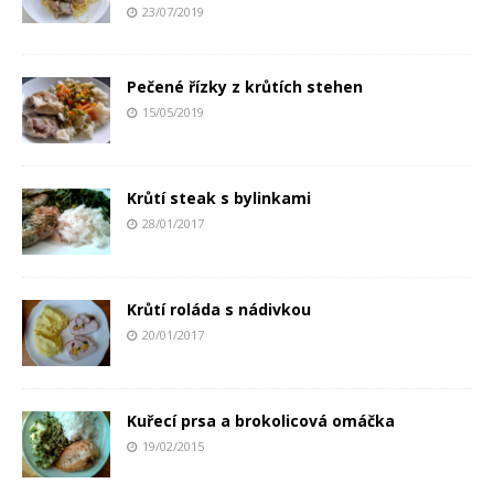
23/07/2019
Pečené řízky z krůtích stehen
15/05/2019
Krůtí steak s bylinkami
28/01/2017
Krůtí roláda s nádivkou
20/01/2017
Kuřecí prsa a brokolicová omáčka
19/02/2015