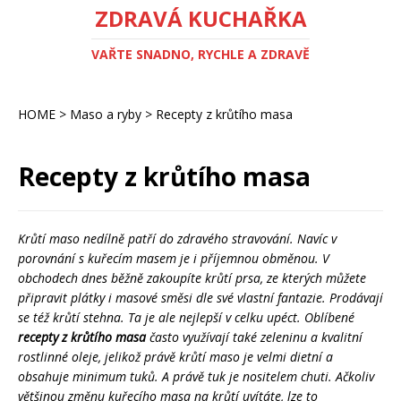
ZDRAVÁ KUCHAŘKA
VAŘTE SNADNO, RYCHLE A ZDRAVĚ
HOME
>
Maso a ryby
>
Recepty z krůtího masa
Recepty z krůtího masa
Krůtí maso nedílně patří do zdravého stravování. Navíc v
porovnání s kuřecím masem je i příjemnou obměnou. V
obchodech dnes běžně zakoupíte krůtí prsa, ze kterých můžete
připravit plátky i masové směsi dle své vlastní fantazie. Prodávají
se též krůtí stehna. Ta je ale nejlepší v celku upéct. Oblíbené
recepty z krůtího masa
často využívají také zeleninu a kvalitní
rostlinné oleje, jelikož právě krůtí maso je velmi dietní a
obsahuje minimum tuků. A právě tuk je nositelem chuti. Ačkoliv
většinou změnu kuřecího masa na krůtí uvítáte, lze to