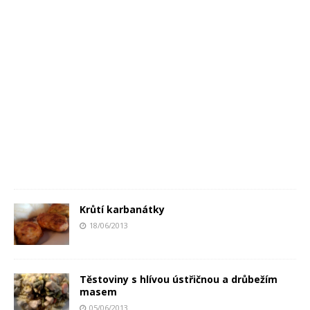
Krůtí karbanátky
18/06/2013
Těstoviny s hlívou ústřičnou a drůbežím
masem
05/06/2013