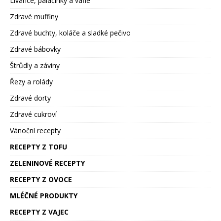
Lívance, palačinky a vafle
Zdravé muffiny
Zdravé buchty, koláče a sladké pečivo
Zdravé bábovky
Štrůdly a záviny
Řezy a rolády
Zdravé dorty
Zdravé cukroví
Vánoční recepty
RECEPTY Z TOFU
ZELENINOVÉ RECEPTY
RECEPTY Z OVOCE
MLÉČNÉ PRODUKTY
RECEPTY Z VAJEC