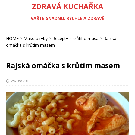
ZDRAVÁ KUCHAŘKA
VAŘTE SNADNO, RYCHLE A ZDRAVĚ
HOME
>
Maso a ryby
>
Recepty z krůtího masa
>
Rajská
omáčka s krůtím masem
Rajská omáčka s krůtím masem
29/08/2013