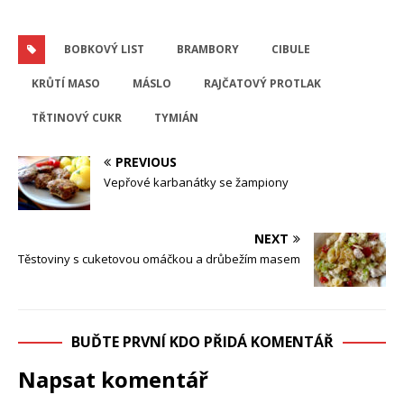
BOBKOVÝ LIST
BRAMBORY
CIBULE
KRŮTÍ MASO
MÁSLO
RAJČATOVÝ PROTLAK
TŘTINOVÝ CUKR
TYMIÁN
PREVIOUS
Vepřové karbanátky se žampiony
NEXT
Těstoviny s cuketovou omáčkou a drůbežím masem
BUĎTE PRVNÍ KDO PŘIDÁ KOMENTÁŘ
Napsat komentář