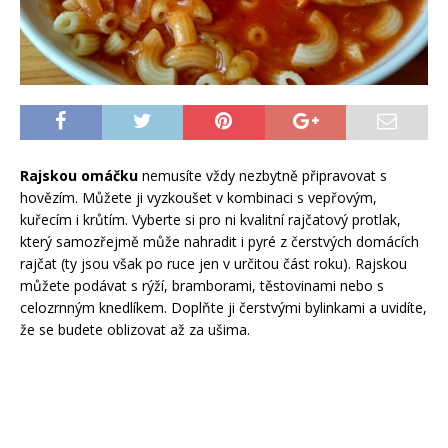
Rajskou omáčku
nemusíte vždy nezbytně připravovat s
hovězím. Můžete ji vyzkoušet v kombinaci s vepřovým,
kuřecím i krůtím. Vyberte si pro ni kvalitní rajčatový protlak,
který samozřejmě může nahradit i pyré z čerstvých domácích
rajčat (ty jsou však po ruce jen v určitou část roku). Rajskou
můžete podávat s rýží, bramborami, těstovinami nebo s
celozrnným knedlíkem. Doplňte ji čerstvými bylinkami a uvidíte,
že se budete oblizovat až za ušima.