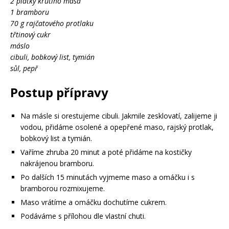
2 plátky krůtího masa
1 bramboru
70 g rajčatového protlaku
třtinový cukr
máslo
cibuli, bobkový list, tymián
sůl, pepř
Postup přípravy
Na másle si orestujeme cibuli. Jakmile zesklovatí, zalijeme ji
vodou, přidáme osolené a opepřené maso, rajský protlak,
bobkový list a tymián.
Vaříme zhruba 20 minut a poté přidáme na kostičky
nakrájenou bramboru.
Po dalších 15 minutách vyjmeme maso a omáčku i s
bramborou rozmixujeme.
Maso vrátíme a omáčku dochutíme cukrem.
Podáváme s přílohou dle vlastní chuti.