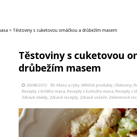
masa
>
Těstoviny s cuketovou omáčkou a drůbežím masem
Těstoviny s cuketovou 
drůbežím masem
30/08/2013
Maso a ryby
,
Mléčné produkty
,
Obiloviny
,
R
Recepty z krůtího masa
,
Recepty z kuřecího masa
,
Recepty z t
Zdravé obědy
,
Zdravé recepty
,
Zdravé večeře
,
Zeleninové rec