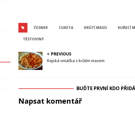
ČESNEK
CUKETA
KRŮTÍ MASO
KUŘECÍ 
TĚSTOVINY
PREVIOUS
Rajská omáčka s krůtím masem
BUĎTE PRVNÍ KDO PŘI
Napsat komentář