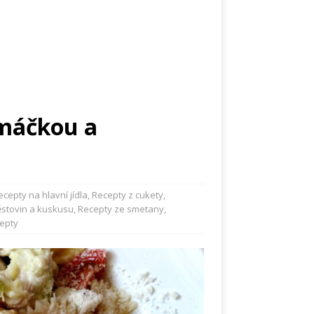
omáčkou a
ecepty na hlavní jídla
,
Recepty z cukety
,
ěstovin a kuskusu
,
Recepty ze smetany
,
epty