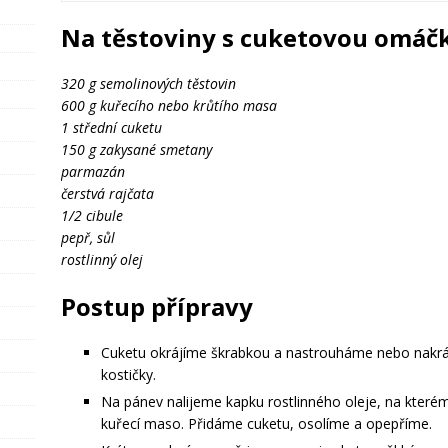
Na těstoviny s cuketovou omáč
320 g semolinových těstovin
600 g kuřecího nebo krůtího masa
1 střední cuketu
150 g zakysané smetany
parmazán
čerstvá rajčata
1/2 cibule
pepř, sůl
rostlinný olej
Postup přípravy
Cuketu okrájíme škrabkou a nastrouháme nebo nakrá
kostičky.
Na pánev nalijeme kapku rostlinného oleje, na které
kuřecí maso. Přidáme cuketu, osolíme a opepříme.