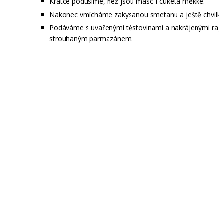
Krátce podusíme, než jsou maso i cuketa měkké.
Nakonec vmícháme zakysanou smetanu a ještě chvil
Podáváme s uvařenými těstovinami a nakrájenými rajč
strouhaným parmazánem.