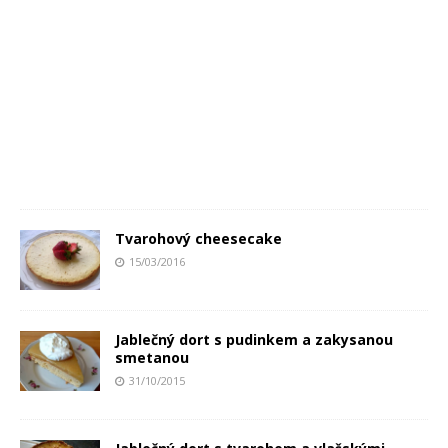
Tvarohový cheesecake
15/03/2016
Jablečný dort s pudinkem a zakysanou
smetanou
31/10/2015