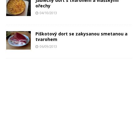
Jablečný dort s tvarohem a vlašskými
ořechy
04/10/2013
Piškotový dort se zakysanou smetanou a
tvarohem
06/09/2013