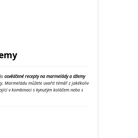
žemy
vás
osvědčené recepty na marmelády a džemy
y. Marmeládu můžete uvařit téměř z jakékoliv
kající v kombinaci s kynutým koláčem nebo s