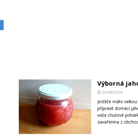
Výborná ja
26/06/2016
Jestliže máte velko
připravit domácí ja
vaše chuťové pohárky
zavařenina z obchod