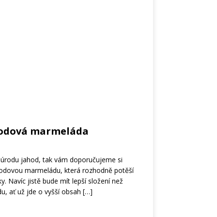
hodová marmeláda
u úrodu jahod, tak vám doporučujeme si
hodovou marmeládu, která rozhodně potěší
. Navíc jistě bude mít lepší složení než
u, ať už jde o vyšší obsah
[…]