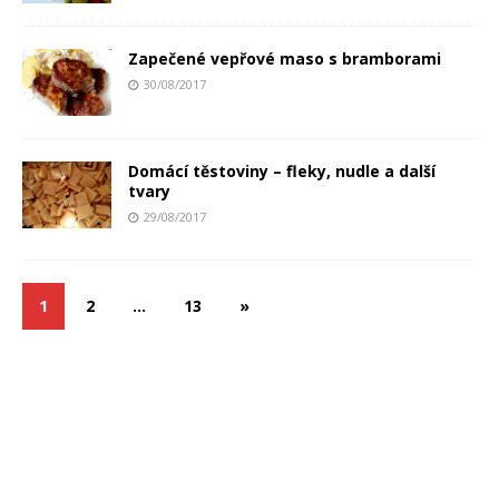
Zapečené vepřové maso s bramborami
30/08/2017
Domácí těstoviny – fleky, nudle a další
tvary
29/08/2017
1
2
…
13
»