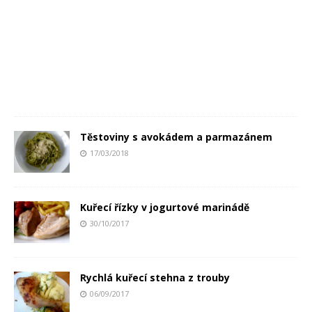
Těstoviny s avokádem a parmazánem
17/03/2018
Kuřecí řízky v jogurtové marinádě
30/10/2017
Rychlá kuřecí stehna z trouby
06/09/2017