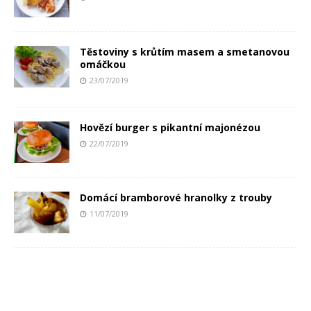
Těstoviny s krůtím masem a smetanovou
omáčkou
23/07/2019
Hovězí burger s pikantní majonézou
22/07/2019
Domácí bramborové hranolky z trouby
11/07/2019