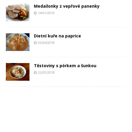
Medailonky z vepřové panenky
14/01/2019
Dietní kuře na paprice
03/04/2018
Těstoviny s pórkem a šunkou
22/03/2018