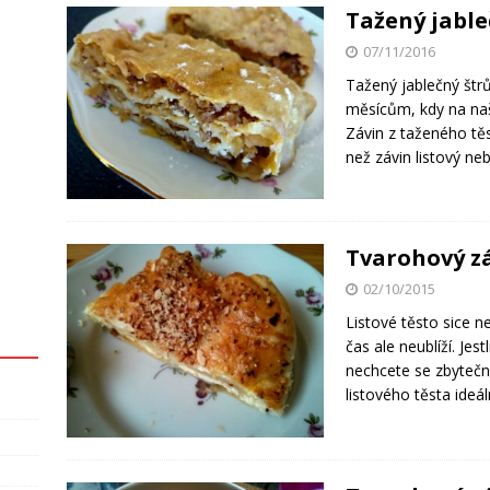
Tažený jable
07/11/2016
Tažený jablečný štr
měsícům, kdy na naš
Závin z taženého tě
než závin listový n
Tvarohový zá
02/10/2015
Listové těsto sice n
čas ale neublíží. Jes
nechcete se zbytečn
listového těsta ideá