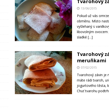
Tvarohový z
13/06/2015
Pokud už vás omrzel 
obměnu. Místo nast
vyšlehaný s vanilko
libovolným ovocem po
sladké
[…]
Tvarohový z
meruňkami
07/02/2015
Tvarohový závin je 
máte rádi tvaroh, urč
jogurtového těsta, 
Chuť tvarohu podtr