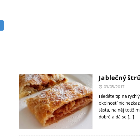
Jablečný štrů
03/05/2017
Hledáte tip na rych
okolností nic nezkazí
těsta, na něj totiž 
dobré a dá se
[…]