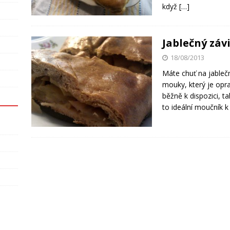
když
[…]
Jablečný záv
18/08/2013
Máte chuť na jablečn
mouky, který je opra
běžně k dispozici, t
to ideální moučník 