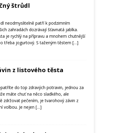
čný štrůdl
ůdl neodmyslitelně patří k podzimním
ich zahradách dozrávají šťavnatá jablka.
sta je rychlý na přípravu a mnohem chutnější
ebo třeba jogurtový. S taženým těstem
[…]
vin z listového těsta
epatříte do top zdravých potravin, jednou za
tliže máte chuť na něco sladkého, ale
ě zdržovat pečením, je tvarohový závin z
lní volbou. Je nejen
[…]