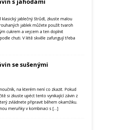
ávin s jahodami
klasický jablečný štrůdl, zkuste malou
rouhaných jablek můžete použít tvaroh
vým cukrem a vejcem a ten doplnit
dle chuti. V létě skvěle zafungují třeba
ávin se sušenými
moučník, na kterém není co zkazit. Pokud
itě si zkuste upéct tento vynikající závin z
který zvládnete připravit během okamžiku.
hnou meruňky v kombinaci s
[…]