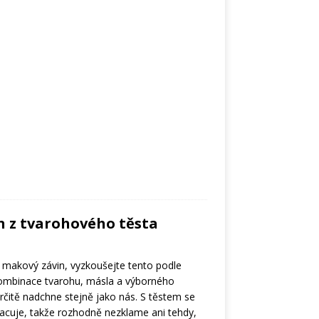
n z tvarohového těsta
makový závin, vyzkoušejte tento podle
Kombinace tvarohu, másla a výborného
čitě nadchne stejně jako nás. S těstem se
racuje, takže rozhodně nezklame ani tehdy,