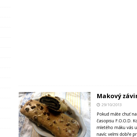
Makový závi
29/10/2013
Pokud máte chuť na 
časopisu F.O.O.D. 
mletého máku vás ur
navíc velmi dobře p