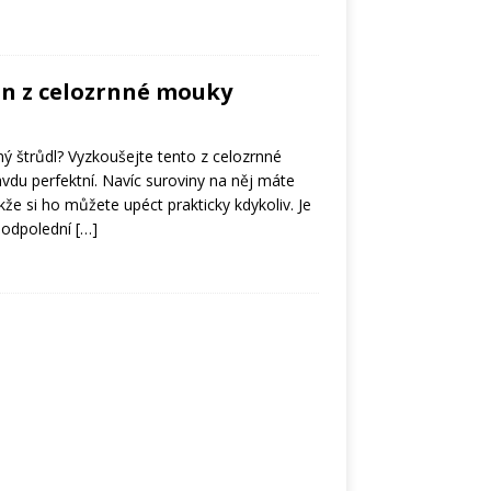
in z celozrnné mouky
ý štrůdl? Vyzkoušejte tento z celozrnné
vdu perfektní. Navíc suroviny na něj máte
akže si ho můžete upéct prakticky kdykoliv. Je
k odpolední
[…]