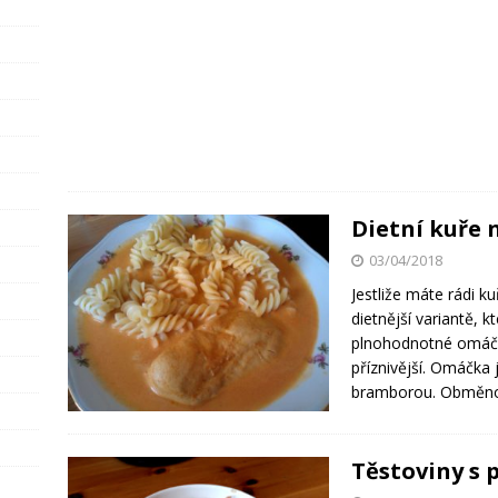
Dietní kuře 
03/04/2018
Jestliže máte rádi k
dietnější variantě, k
plnohodnotné omáčc
příznivější. Omáčk
bramborou. Obmě
Těstoviny s