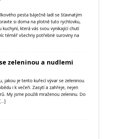
lkového pesta báječně ladí se šťavnatým
ravte si doma na plotně tuto rychlovku,
 kuchyní, která vás svou vynikající chutí
víc téměř všechny potřebné suroviny na
 se zeleninou a nudlemi
u, jakou je tento kuřecí vývar se zeleninou.
obědu i k večeři. Zasytí a zahřeje, nejen
ů. My jsme použili mraženou zeleninu. Do
[…]