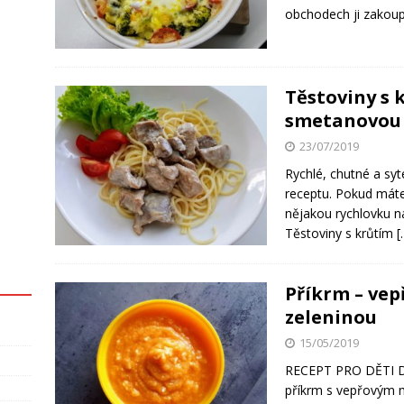
obchodech ji zakoup
Těstoviny s
smetanovou
23/07/2019
Rychlé, chutné a sy
receptu. Pokud máte
nějakou rychlovku na
Těstoviny s krůtím
[
Příkrm – ve
zeleninou
15/05/2019
RECEPT PRO DĚTI D
příkrm s vepřovým 