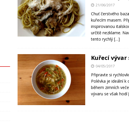
21/06/2017
Chuť čerstvého baza
kuřecím masem. Přip
inspirovanou italskou
určitě nezklame. Na
tento rychlý
[…]
Kuřecí vývar
04/05/2017
Připravte si rychlovk
Polévka je ideální k 
během zimních večer
vývaru se však hodí