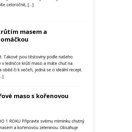
íte celoročně,
[…]
 krůtím masem a
 omáčkou
té. Takové jsou těstoviny podle našeho
 v ledničce krůtí maso a máte chuť na
 oběd či k večeři, jedná se o ideální recept.
…]
přové maso s kořenovou
O 1 ROKU Připravte svému miminku chutný
masem a kořenovou zeleninou. Obsahuje