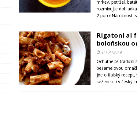
mrkev, petržel, bat
rozmixujte dohladka
2 porceNáročnost:
Rigatoni al 
boloňskou 
21/04/2019
Ochutnejte tradiční 
bešamelovou omáčkou
jde o italský recept,
seženete i v českýc