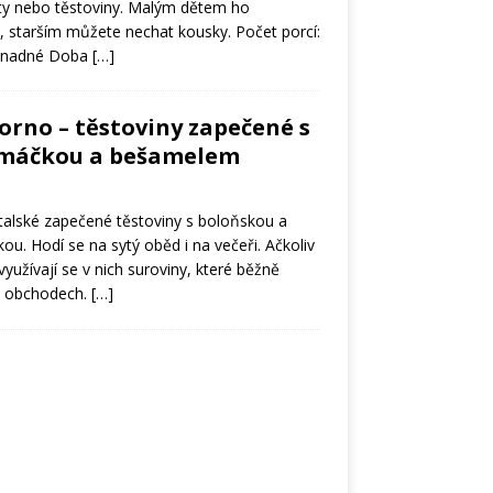
áty nebo těstoviny. Malým dětem ho
, starším můžete nechat kousky. Počet porcí:
 snadné Doba
[…]
forno – těstoviny zapečené s
omáčkou a bešamelem
italské zapečené těstoviny s boloňskou a
. Hodí se na sytý oběd i na večeři. Ačkoliv
 využívají se v nich suroviny, které běžně
h obchodech.
[…]