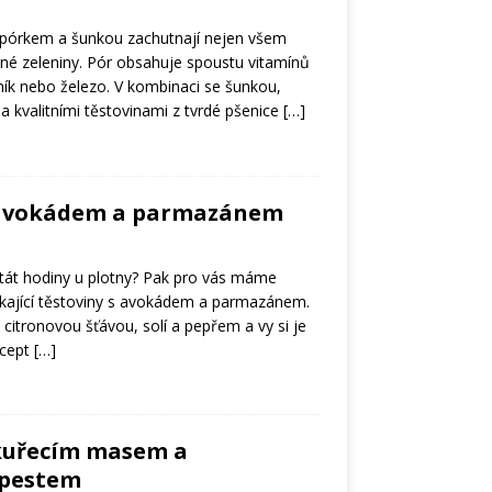
 pórkem a šunkou zachutnají nejen všem
ené zeleniny. Pór obsahuje spoustu vitamínů
ník nebo železo. V kombinaci se šunkou,
kvalitními těstovinami z tvrdé pšenice
[…]
 avokádem a parmazánem
tát hodiny u plotny? Pak pro vás máme
nikající těstoviny s avokádem a parmazánem.
citronovou šťávou, solí a pepřem a vy si je
ecept
[…]
 kuřecím masem a
 pestem