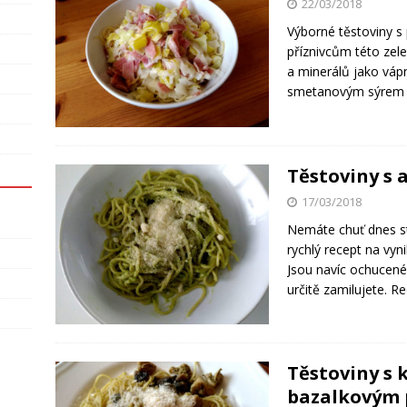
22/03/2018
Výborné těstoviny s
příznivcům této zel
a minerálů jako váp
smetanovým sýrem a 
Těstoviny s
17/03/2018
Nemáte chuť dnes s
rychlý recept na vy
Jsou navíc ochucené 
určitě zamilujete. R
Těstoviny s
bazalkovým