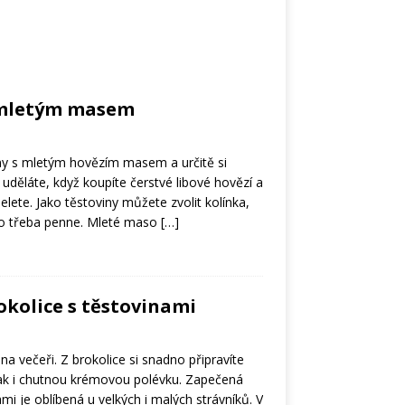
 mletým masem
ny s mletým hovězím masem a určitě si
uděláte, když koupíte čerstvé libové hovězí a
ete. Jako těstoviny můžete zvolit kolínka,
bo třeba penne. Mleté maso
[…]
kolice s těstovinami
na večeři. Z brokolice si snadno připravíte
tak i chutnou krémovou polévku. Zapečená
ami je oblíbená u velkých i malých strávníků. V