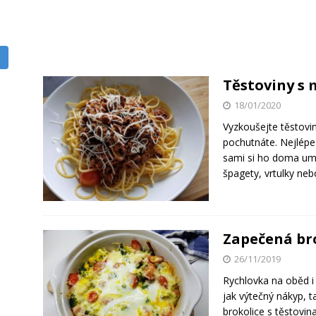
Těstoviny s
18/01/2020
Vyzkoušejte těstovi
pochutnáte. Nejlépe 
sami si ho doma umel
špagety, vrtulky ne
Zapečená bro
26/11/2019
Rychlovka na oběd i 
jak výtečný nákyp, 
brokolice s těstovin