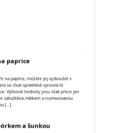
na paprice
uře na paprice, můžete jej vyzkoušet v
terá se chutí spolehlivě vyrovná té
e. Výživové hodnoty jsou však přece jen
a je zahuštěna mlékem a rozmixovanou
nou
[…]
 pórkem a šunkou