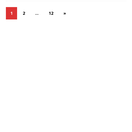
1
2
…
12
»