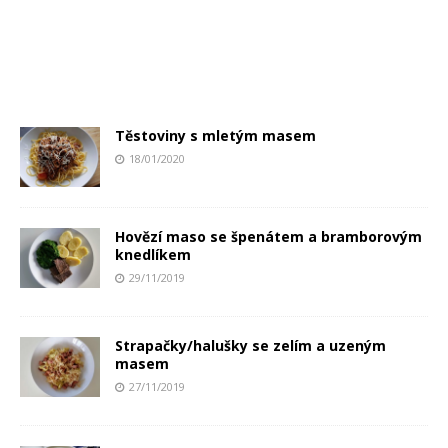
Těstoviny s mletým masem
18/01/2020
Hovězí maso se špenátem a bramborovým
knedlíkem
29/11/2019
Strapačky/halušky se zelím a uzeným
masem
27/11/2019