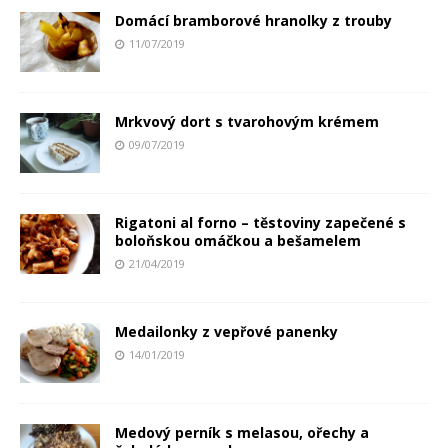
Domácí bramborové hranolky z trouby
11/07/2019
Mrkvový dort s tvarohovým krémem
09/07/2019
Rigatoni al forno – těstoviny zapečené s
boloňskou omáčkou a bešamelem
21/04/2019
Medailonky z vepřové panenky
14/01/2019
Medový perník s melasou, ořechy a