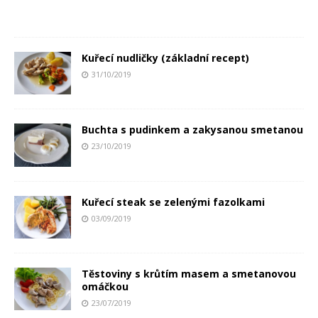
Kuřecí nudličky (základní recept)
31/10/2019
Buchta s pudinkem a zakysanou smetanou
23/10/2019
Kuřecí steak se zelenými fazolkami
03/09/2019
Těstoviny s krůtím masem a smetanovou
omáčkou
23/07/2019