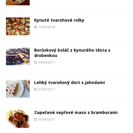
Kynuté tvarohové rolky
17/03/2018
Borůvkový koláč z kynutého těsta s
drobenkou
04/09/2017
Lehký tvarohový dort s jahodami
01/09/2017
Zapečené vepřové maso s bramborami
30/08/2017