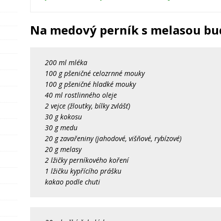
Na medový perník s melasou b
200 ml mléka
100 g pšeničné celozrnné mouky
100 g pšeničné hladké mouky
40 ml rostlinného oleje
2 vejce (žloutky, bílky zvlášť)
30 g kokosu
30 g medu
20 g zavařeniny (jahodové, višňové, rybízové)
20 g melasy
2 lžičky perníkového koření
1 lžičku kypřícího prášku
kakao podle chuti