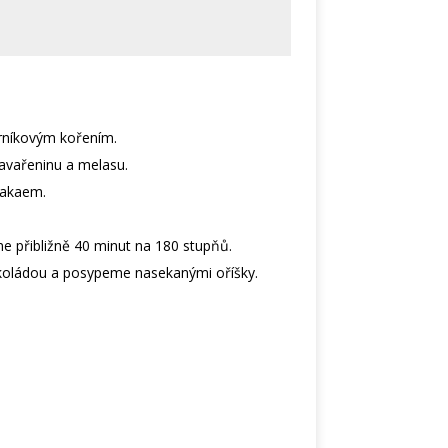
rníkovým kořením.
avařeninu a melasu.
kakaem.
e přibližně 40 minut na 180 stupňů.
okoládou a posypeme nasekanými oříšky.