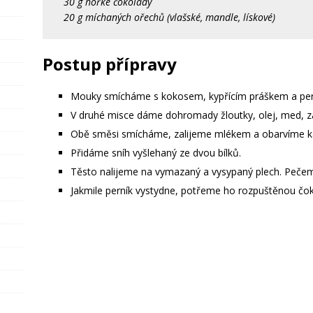
30 g hořké čokolády
20 g míchaných ořechů (vlašské, mandle, lískové)
Postup přípravy
Mouky smícháme s kokosem, kypřícím práškem a pe
V druhé misce dáme dohromady žloutky, olej, med, z
Obě směsi smícháme, zalijeme mlékem a obarvíme 
Přidáme sníh vyšlehaný ze dvou bílků.
Těsto nalijeme na vymazaný a vysypaný plech. Pečem
Jakmile perník vystydne, potřeme ho rozpuštěnou č