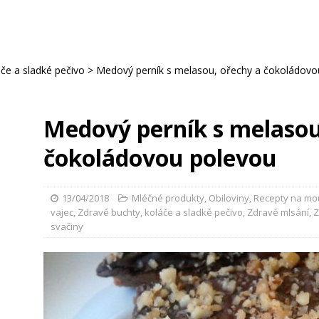
če a sladké pečivo
>
Medový perník s melasou, ořechy a čokoládovo
Medový perník s melasou
čokoládovou polevou
13/04/2018
Mléčné produkty
,
Obiloviny
,
Recepty na mou
vajec
,
Zdravé buchty, koláče a sladké pečivo
,
Zdravé mlsání
,
Z
svačiny