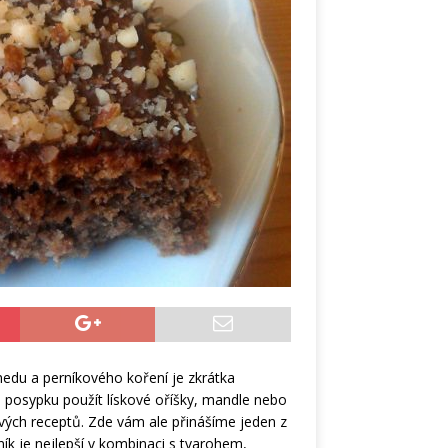
medu a perníkového koření je zkrátka
a posypku použít lískové oříšky, mandle nebo
avých receptů. Zde vám ale přinášíme jeden z
ník je nejlepší v kombinaci s tvarohem,