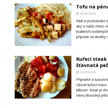
Tofu na pánv
06/05/2016
Rádi si pochutnáte n
aby si našlo místo 
kvalitních rostlinný
připravit na desítky
Kuřecí stea
šťavnatá pe
30/07/2015
Připravte si luxusní 
Libové kuřecí maso j
bílkovin. Steak je vh
němu libovolná příl