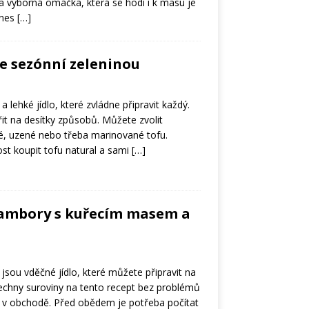
 výborná omáčka, která se hodí i k masu je
dnes
[…]
se sezónní zeleninou
 a lehké jídlo, které zvládne připravit každý.
it na desítky způsobů. Můžete zvolit
é, uzené nebo třeba marinované tofu.
t koupit tofu natural a sami
[…]
ambory s kuřecím masem a
sou vděčné jídlo, které můžete připravit na
echny suroviny na tento recept bez problémů
 v obchodě. Před obědem je potřeba počítat