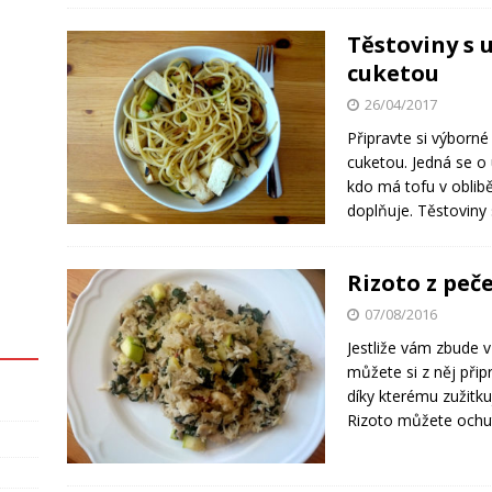
Těstoviny s 
cuketou
26/04/2017
Připravte si výborn
cuketou. Jedná se o 
kdo má tofu v oblib
doplňuje. Těstoviny 
Rizoto z peč
07/08/2016
Jestliže vám zbude 
můžete si z něj přip
díky kterému zužitku
Rizoto můžete ochut