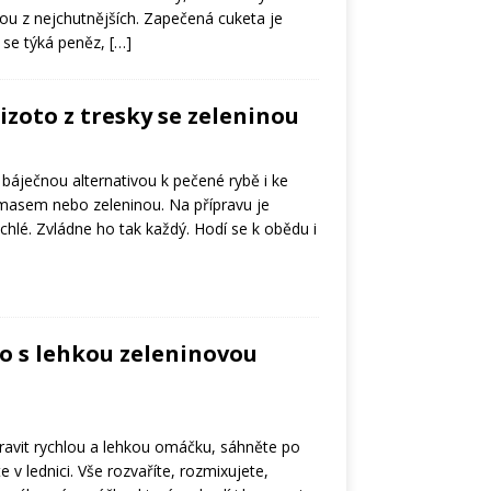
nou z nejchutnějších. Zapečená cuketa je
o se týká peněz,
[…]
izoto z tresky se zeleninou
e báječnou alternativou k pečené rybě i ke
 masem nebo zeleninou. Na přípravu je
hlé. Zvládne ho tak každý. Hodí se k obědu i
o s lehkou zeleninovou
pravit rychlou a lehkou omáčku, sáhněte po
 v lednici. Vše rozvaříte, rozmixujete,