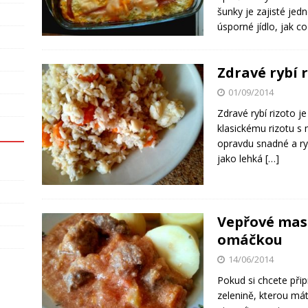
šunky je zajisté jed
úsporné jídlo, jak c
Zdravé rybí r
01/09/2014
Zdravé rybí rizoto j
klasickému rizotu s
opravdu snadné a ryc
jako lehká
[…]
Vepřové mas
omáčkou
14/06/2014
Pokud si chcete při
zelenině, kterou máte