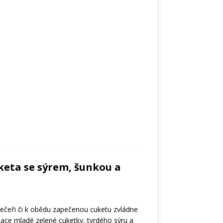
keta se sýrem, šunkou a
večeři či k obědu zapečenou cuketu zvládne
ace mladé zelené cuketky, tvrdého sýru a