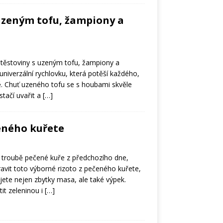
uzeným tofu, žampiony a
é těstoviny s uzeným tofu, žampiony a
univerzální rychlovku, která potěší každého,
ě. Chuť uzeného tofu se s houbami skvěle
stačí uvařit a
[…]
eného kuřete
v troubě pečené kuře z předchozího dne,
ravit toto výborné rizoto z pečeného kuřete,
jete nejen zbytky masa, ale také výpek.
it zeleninou i
[…]