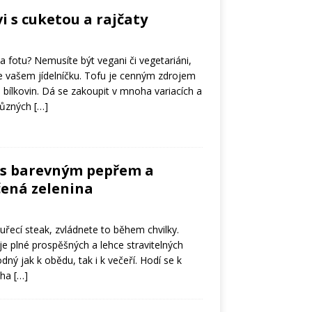
i s cuketou a rajčaty
a fotu? Nemusíte být vegani či vegetariáni,
ve vašem jídelníčku. Tofu je cenným zdrojem
ch bílkovin. Dá se zakoupit v mnoha variacích a
 různých
[…]
k s barevným pepřem a
čená zelenina
kuřecí steak, zvládnete to během chvilky.
e plné prospěšných a lehce stravitelných
odný jak k obědu, tak i k večeří. Hodí se k
oha
[…]