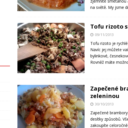
zjemníte smetanou a
na světě. My jsme 
Tofu rizoto 
09/11/2013
Tofu rizoto je rychlé
Navíc jej můžete vař
bylinkové, česnekov
Rovněž máte možnos
Zapečené br
zeleninou
30/10/2013
Zapečené brambory j
desítky způsobů. Vš
zakoupíte celoročně