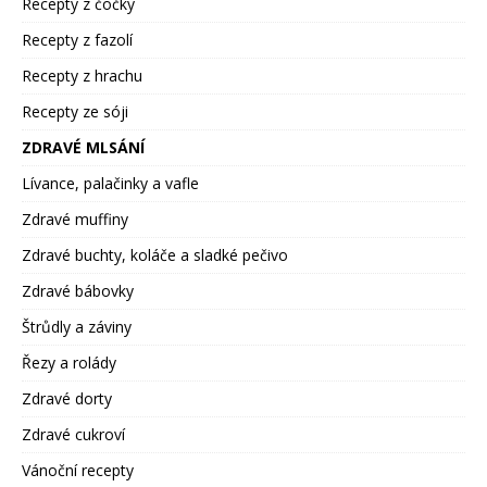
Recepty z čočky
Recepty z fazolí
Recepty z hrachu
Recepty ze sóji
ZDRAVÉ MLSÁNÍ
Lívance, palačinky a vafle
Zdravé muffiny
Zdravé buchty, koláče a sladké pečivo
Zdravé bábovky
Štrůdly a záviny
Řezy a rolády
Zdravé dorty
Zdravé cukroví
Vánoční recepty