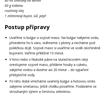
80 ml smetany na vaření
60 g eidamu
rostlinný olej
1 zeleninový bujon, sůl, pepř
Postup přípravy
Uvaříme si bulgur a sojové maso. Na bulgur nalijeme vodu,
přivedeme ho k varu, stáhneme z plotny a necháme pod
pokličkou dojít. Sojové maso si uvaříme ve vodě okořeněné
bujonem. Vaříme přibližně 15 minut.
V hrnci nebo v hluboké pánvi na slunečnicovém oleji
orestujeme sojové maso, přidáme houby a cuketu,
zalijeme vodou a dusíme asi 20 minut – do vypaření
přebytečné vody.
Po této době vmícháme uvařený bulgur a hotovou směs
zalijeme smetanou. Ještě chvilku povaříme. Podáváme se
strouhaným sýrem a čerstvou zeleninou.