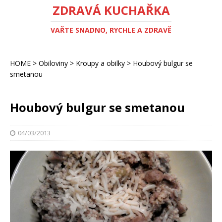
ZDRAVÁ KUCHAŘKA
VAŘTE SNADNO, RYCHLE A ZDRAVĚ
HOME
>
Obiloviny
>
Kroupy a obilky
>
Houbový bulgur se
smetanou
Houbový bulgur se smetanou
04/03/2013