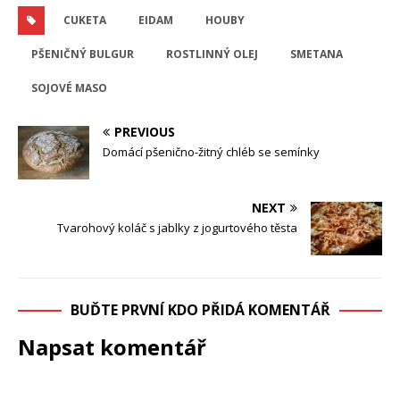
CUKETA
EIDAM
HOUBY
PŠENIČNÝ BULGUR
ROSTLINNÝ OLEJ
SMETANA
SOJOVÉ MASO
PREVIOUS
Domácí pšenično-žitný chléb se semínky
NEXT
Tvarohový koláč s jablky z jogurtového těsta
BUĎTE PRVNÍ KDO PŘIDÁ KOMENTÁŘ
Napsat komentář