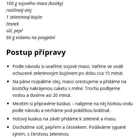
100 g sojového masa (kostky)
rostlinný olej
1 zeleninový bujón
česnek
sůl, pepř
60 g eidamu na posypání
Postup přípravy
Podle návodu si uvaříme sojové maso. Vaříme ve vodě
ochucené zeleninovým bujónem po dobu cca 15 minut.
Na pánvi rozpálíme olej, maso orestujeme a přidáme na
kostičky nakrájenou cuketu s mrkví. Trochu podlijeme
vodou a dusíme asi 20 minut.
Mezitím si připravíme kuskus – nalijeme na něj horkou vodu
podle návodu a necháme pod pokličkou bobtnat.
Hotový kuskus na závěr přidáme k zelenině a masu.
Dochutíme solí, pepřem a česnekem. Podáváme sypané
sýrem, s čerstvou zeleninou.