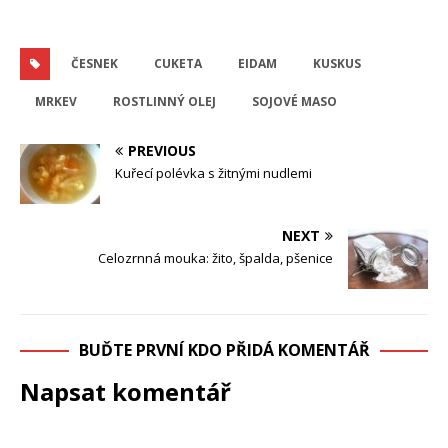
ČESNEK
CUKETA
EIDAM
KUSKUS
MRKEV
ROSTLINNÝ OLEJ
SOJOVÉ MASO
PREVIOUS
Kuřecí polévka s žitnými nudlemi
NEXT
Celozrnná mouka: žito, špalda, pšenice
BUĎTE PRVNÍ KDO PŘIDÁ KOMENTÁŘ
Napsat komentář