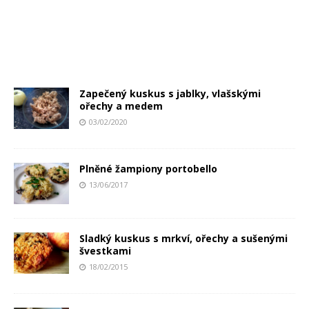
Zapečený kuskus s jablky, vlašskými
ořechy a medem
03/02/2020
Plněné žampiony portobello
13/06/2017
Sladký kuskus s mrkví, ořechy a sušenými
švestkami
18/02/2015