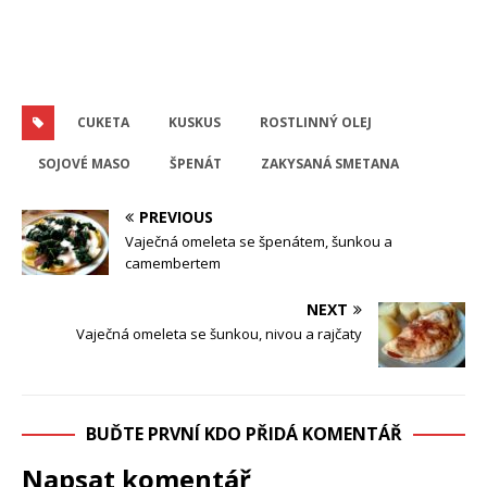
CUKETA
KUSKUS
ROSTLINNÝ OLEJ
SOJOVÉ MASO
ŠPENÁT
ZAKYSANÁ SMETANA
PREVIOUS
Vaječná omeleta se špenátem, šunkou a
camembertem
NEXT
Vaječná omeleta se šunkou, nivou a rajčaty
BUĎTE PRVNÍ KDO PŘIDÁ KOMENTÁŘ
Napsat komentář