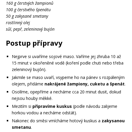
160 g čerstvých žampionů
100 g čerstvého špenátu
50 g zakysané smetany
rostlinný olej
sůl, pepř, zeleninový bujón
Postup přípravy
Nejprve si uvaříme sojové maso. Vaříme jej zhruba 10 až
15 minut v okořeněné vodě (koření podle chuti nebo třeba
zeleninový bujón).
Jakmile se maso uvaří, vsypeme ho na pánev s rozpáleným
olejem, přidáme
nakrájené žampiony, cuketu a špenát
.
Osolíme, opepříme a necháme cca 20 minut dusit, dokud
nejsou houby měkké.
Mezitím si
připravíme kuskus
(podle návodu zalijeme
horkou vodou a necháme odstát).
Nakonec do směsi vmícháme hotový kuskus a
zakysanou
smetanu
.