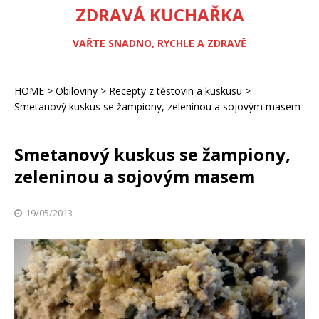
ZDRAVÁ KUCHAŘKA
VAŘTE SNADNO, RYCHLE A ZDRAVĚ
HOME
>
Obiloviny
>
Recepty z těstovin a kuskusu
>
Smetanový kuskus se žampiony, zeleninou a sojovým masem
Smetanový kuskus se žampiony,
zeleninou a sojovým masem
19/05/2013