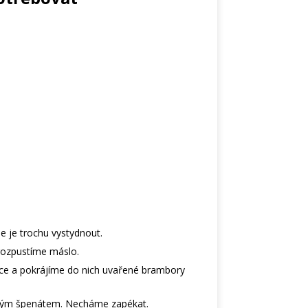
 je trochu vystydnout.
 rozpustíme máslo.
ejce a pokrájíme do nich uvařené brambory
ným špenátem. Necháme zapékat.