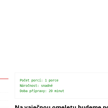
Počet porcí: 1 porce
Náročnost: snadné
Na vaječnou omeletu budeme p