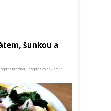
nátem, šunkou a
ecepty z brambor
,
Recepty z vajec
,
Zdravé