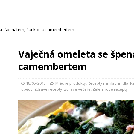
 se špenátem, šunkou a camembertem
Vaječná omeleta se špe
camembertem
18/05/2013
Mléčné produkty
,
Recepty na hlavní jídla
,
R
obědy
,
Zdravé recepty
,
Zdravé večeře
,
Zeleninové recepty