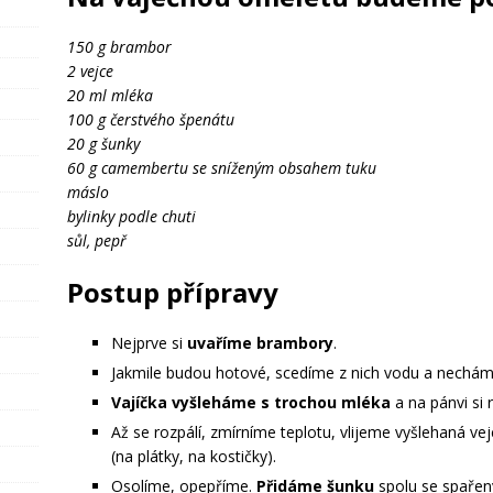
150 g brambor
2 vejce
20 ml mléka
100 g čerstvého špenátu
20 g šunky
60 g camembertu se sníženým obsahem tuku
máslo
bylinky podle chuti
sůl, pepř
Postup přípravy
Nejprve si
uvaříme brambory
.
Jakmile budou hotové, scedíme z nich vodu a necháme
Vajíčka vyšleháme s trochou mléka
a na pánvi si
Až se rozpálí, zmírníme teplotu, vlijeme vyšlehaná v
(na plátky, na kostičky).
Osolíme, opepříme.
Přidáme šunku
spolu se spaře