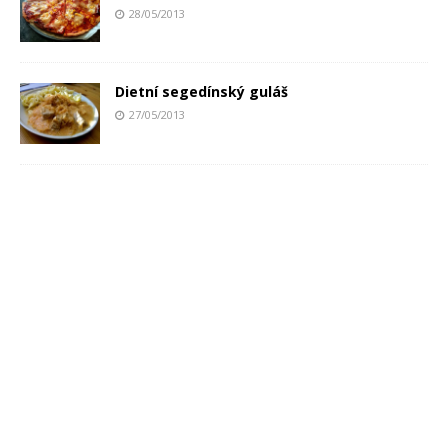
28/05/2013
Dietní segedínský guláš
27/05/2013