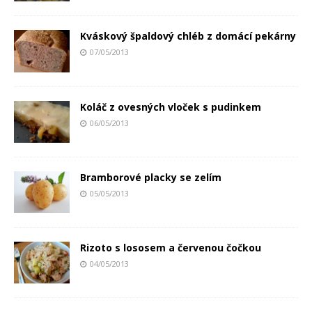
Kváskový špaldový chléb z domácí pekárny
07/05/2013
Koláč z ovesných vloček s pudinkem
06/05/2013
Bramborové placky se zelím
05/05/2013
Rizoto s lososem a červenou čočkou
04/05/2013