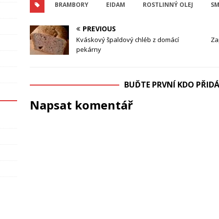
BRAMBORY
EIDAM
ROSTLINNÝ OLEJ
SM
PREVIOUS
Kváskový špaldový chléb z domácí
Za
pekárny
BUĎTE PRVNÍ KDO PŘI
Napsat komentář