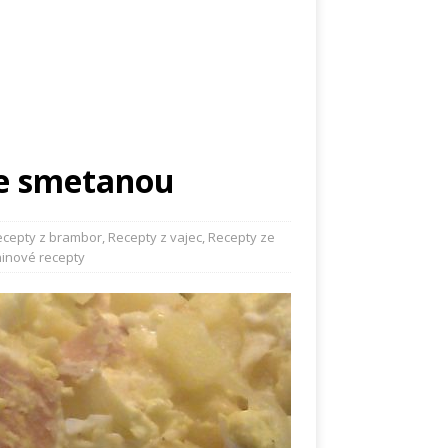
e smetanou
ecepty z brambor
,
Recepty z vajec
,
Recepty ze
inové recepty