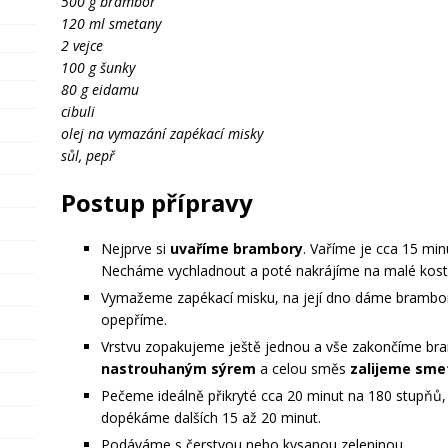
500 g brambor
120 ml smetany
2 vejce
100 g šunky
80 g eidamu
cibuli
olej na vymazání zapékací misky
sůl, pepř
Postup přípravy
Nejprve si
uvaříme brambory
. Vaříme je cca 15 min
Necháme vychladnout a poté nakrájíme na malé kosti
Vymažeme zapékací misku, na její dno dáme brambo
opepříme.
Vrstvu zopakujeme ještě jednou a vše zakončíme b
nastrouhaným sýrem
a celou směs
zalijeme sme
Pečeme ideálně přikryté cca 20 minut na 180 stupňů,
dopékáme dalších 15 až 20 minut.
Podáváme s čerstvou nebo kysanou zeleninou.