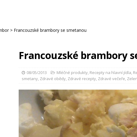
ambor
>
Francouzské brambory se smetanou
Francouzské brambory s
08/05/2013
Mléčné produkty
,
Recepty na hlavní jídla
,
R
smetany
,
Zdravé obědy
,
Zdravé recepty
,
Zdravé večeře
,
Zelen