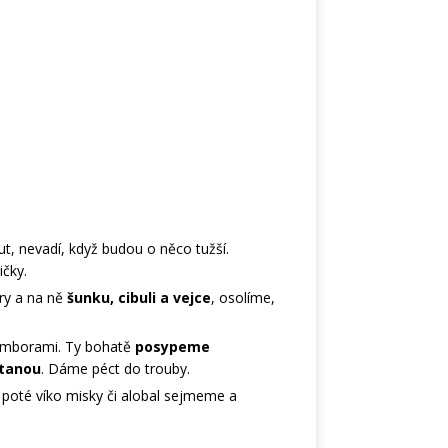
ut, nevadí, když budou o něco tužší.
čky.
ry a na ně
šunku, cibuli a vejce
, osolíme,
ramborami. Ty bohatě
posypeme
tanou
. Dáme péct do trouby.
 poté víko misky či alobal sejmeme a