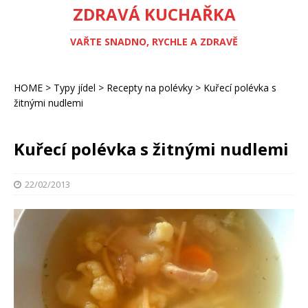
ZDRAVÁ KUCHAŘKA
VAŘTE SNADNO, RYCHLE A ZDRAVĚ
HOME
>
Typy jídel
>
Recepty na polévky
>
Kuřecí polévka s
žitnými nudlemi
Kuřecí polévka s žitnými nudlemi
22/02/2013