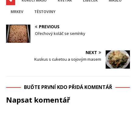
KUŘECÍ MASO
KVĚTÁK
LIBEČEK
MÁSLO
MRKEV
TĚSTOVINY
PREVIOUS
Ořechový koláč se semínky
NEXT
Kuskus s cuketou a sojovým masem
BUĎTE PRVNÍ KDO PŘIDÁ KOMENTÁŘ
Napsat komentář