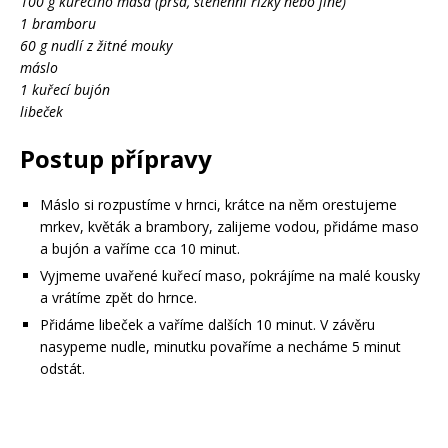
100 g kuřecího masa (prsa, stehenní řízky nebo jiné)
1 bramboru
60 g nudlí z žitné mouky
máslo
1 kuřecí bujón
libeček
Postup přípravy
Máslo si rozpustíme v hrnci, krátce na něm orestujeme
mrkev, květák a brambory, zalijeme vodou, přidáme maso
a bujón a vaříme cca 10 minut.
Vyjmeme uvařené kuřecí maso, pokrájíme na malé kousky
a vrátíme zpět do hrnce.
Přidáme libeček a vaříme dalších 10 minut. V závěru
nasypeme nudle, minutku povaříme a necháme 5 minut
odstát.