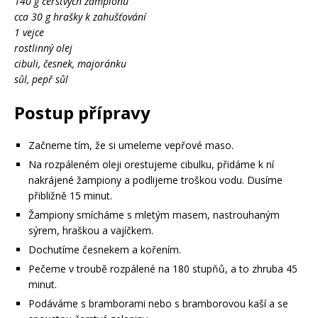
140 g čerstvých žampionů
cca 30 g hrašky k zahušťování
1 vejce
rostlinný olej
cibuli, česnek, majoránku
sůl, pepř sůl
Postup přípravy
Začneme tím, že si umeleme vepřové maso.
Na rozpáleném oleji orestujeme cibulku, přidáme k ní
nakrájené žampiony a podlijeme troškou vodu. Dusíme
přibližně 15 minut.
Žampiony smícháme s mletým masem, nastrouhaným
sýrem, hraškou a vajíčkem.
Dochutíme česnekem a kořením.
Pečeme v troubě rozpálené na 180 stupňů, a to zhruba 45
minut.
Podáváme s bramborami nebo s bramborovou kaší a se