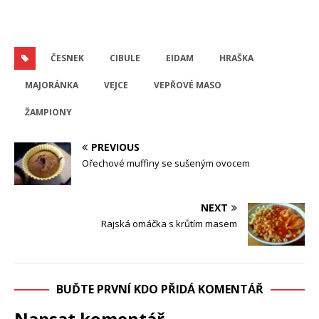
ČESNEK
CIBULE
EIDAM
HRAŠKA
MAJORÁNKA
VEJCE
VEPŘOVÉ MASO
ŽAMPIONY
PREVIOUS
Ořechové muffiny se sušeným ovocem
NEXT
Rajská omáčka s krůtím masem
BUĎTE PRVNÍ KDO PŘIDÁ KOMENTÁŘ
Napsat komentář