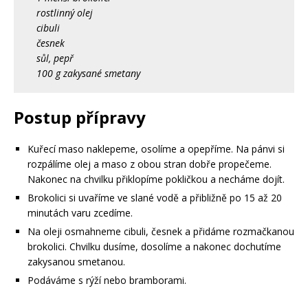
rostlinný olej
cibuli
česnek
sůl, pepř
100 g zakysané smetany
Postup přípravy
Kuřecí maso naklepeme, osolíme a opepříme. Na pánvi si
rozpálíme olej a maso z obou stran dobře propečeme.
Nakonec na chvilku přiklopíme pokličkou a necháme dojít.
Brokolici si uvaříme ve slané vodě a přibližně po 15 až 20
minutách varu zcedíme.
Na oleji osmahneme cibuli, česnek a přidáme rozmačkanou
brokolici. Chvilku dusíme, dosolíme a nakonec dochutíme
zakysanou smetanou.
Podáváme s rýží nebo bramborami.