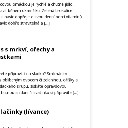
icovou omáčkou je rychlé a chutné jídlo,
pravit během okamžiku. Zelená brokolice
y si navíc dopřejete svou denní porci vitamínů.
avíc dobře stravitelná a
[…]
s s mrkví, ořechy a
estkami
žete připravit i na sladko? Smícháním
 oblíbeným ovocem či zeleninou, oříšky a
ladkého sirupu, získáte opravdovou
hutnou snídani či svačinku si připravíte
[…]
ačinky (lívance)