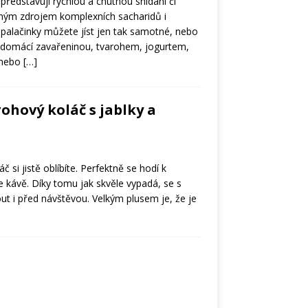
ředstavují rychlou a chutnou snídani či
čným zdrojem komplexních sacharidů i
 palačinky můžete jíst jen tak samotné, nebo
u domácí zavařeninou, tvarohem, jogurtem,
 nebo
[…]
ohový koláč s jablky a
 si jistě oblíbíte. Perfektně se hodí k
e kávě. Díky tomu jak skvěle vypadá, se s
t i před návštěvou. Velkým plusem je, že je