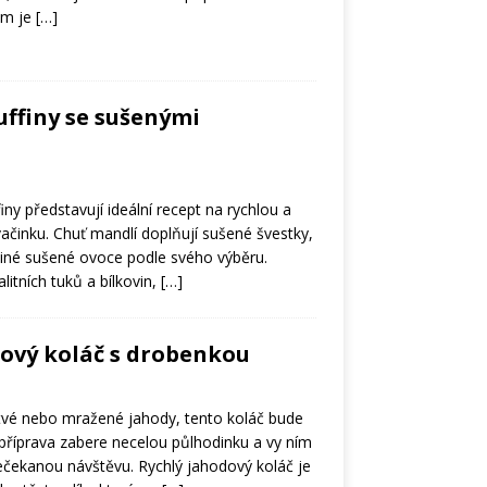
em je
[…]
ffiny se sušenými
y představují ideální recept na rychlou a
vačinku. Chuť mandlí doplňují sušené švestky,
 jiné sušené ovoce podle svého výběru.
litních tuků a bílkovin,
[…]
ový koláč s drobenkou
stvé nebo mražené jahody, tento koláč bude
o příprava zabere necelou půlhodinku a vy ním
ečekanou návštěvu. Rychlý jahodový koláč je