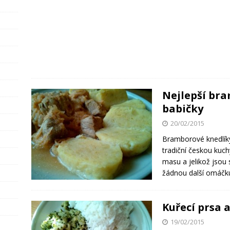
Nejlepší bra
babičky
20/02/2015
Bramborové knedlíky
tradiční českou kuch
masu a jelikož jsou 
žádnou další omáčku
Kuřecí prsa 
19/02/2015