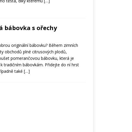
ho těsta, díky kterému
[…]
 bábovka s ořechy
obrou originální bábovku? Během zimních
lty obchodů plné citrusových plodů,
ušet pomerančovou bábovku, která je
 k tradičním bábovkám. Přidejte do ní hrst
řípadně také
[…]