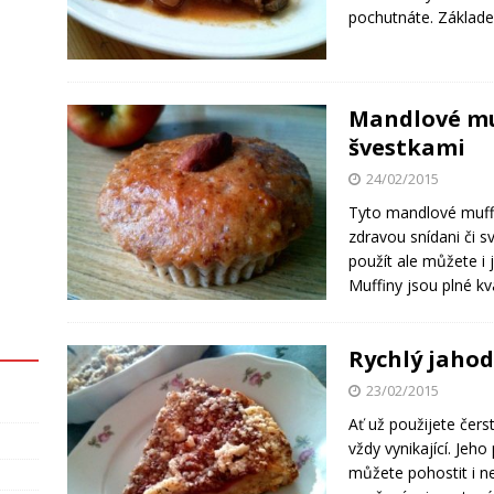
pochutnáte. Základ
Mandlové mu
švestkami
24/02/2015
Tyto mandlové muffin
zdravou snídani či s
použít ale můžete i
Muffiny jsou plné kva
Rychlý jahod
23/02/2015
Ať už použijete čer
vždy vynikající. Jeh
můžete pohostit i n