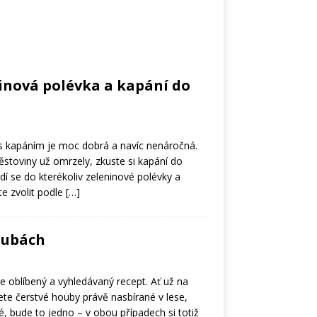
inová polévka a kapání do
s kapáním je moc dobrá a navíc nenáročná.
ěstoviny už omrzely, zkuste si kapání do
odí se do kterékoliv zeleninové polévky a
te zvolit podle
[…]
oubách
e oblíbený a vyhledávaný recept. Ať už na
ete čerstvé houby právě nasbírané v lese,
 bude to jedno – v obou případech si totiž