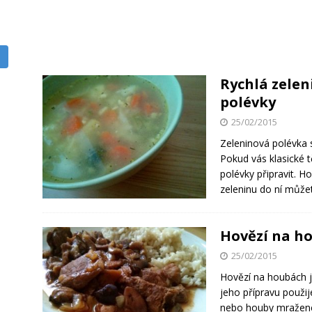
Rychlá zelen
polévky
25/02/2015
Zeleninová polévka 
Pokud vás klasické t
polévky připravit. H
zeleninu do ní může
Hovězí na h
25/02/2015
Hovězí na houbách j
jeho přípravu použij
nebo houby mražené,