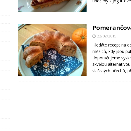
upečený z jogurtové
Pomerančová
22/02/2015
Hledáte recept na d
měsíců, kdy jsou pu
doporučujeme vyzko
skvělou alternativou
vlašských ořechů, p