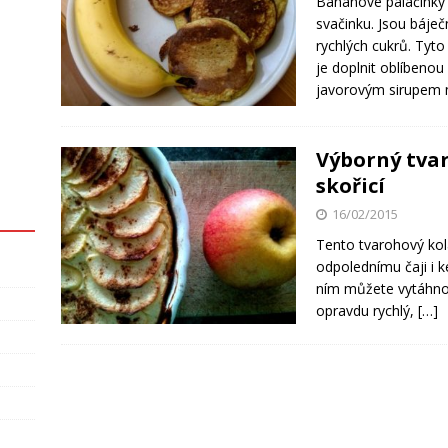
Banánové palačinky p
svačinku. Jsou báje
rychlých cukrů. Tyto
je doplnit oblíbeno
javorovým sirupem
Výborný tvar
skořicí
16/02/2015
Tento tvarohový koláč
odpolednímu čaji i k
ním můžete vytáhnou
opravdu rychlý,
[…]