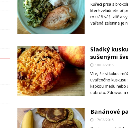
Kuřecí prsa s brokol
které zvládnete při
rozzáří váš talíř a v
Vařená zelenina je n
Sladký kusku
sušenými šv
18/02/2015
Víte, že si kukus mů
uvařeného kuskusu s
kapkou medu nebo s
dobrotu. Zdravou a c
Banánové pal
17/02/2015