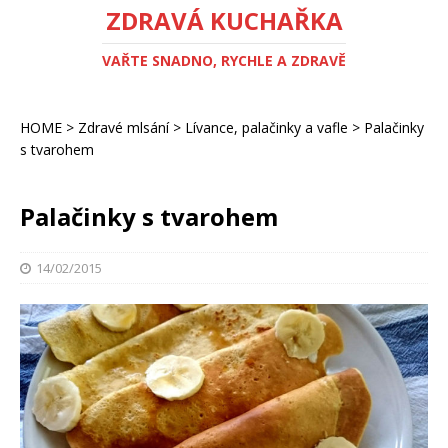
ZDRAVÁ KUCHAŘKA
VAŘTE SNADNO, RYCHLE A ZDRAVĚ
HOME
>
Zdravé mlsání
>
Lívance, palačinky a vafle
>
Palačinky
s tvarohem
Palačinky s tvarohem
14/02/2015