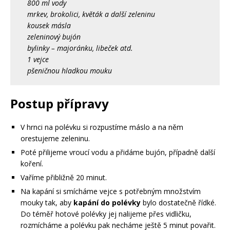
800 ml vody
mrkev, brokolici, květák a další zeleninu
kousek másla
zeleninový bujón
bylinky – majoránku, libeček atd.
1 vejce
pšeničnou hladkou mouku
Postup přípravy
V hrnci na polévku si rozpustíme máslo a na něm
orestujeme zeleninu.
Poté přilijeme vroucí vodu a přidáme bujón, případně další
koření.
Vaříme přibližně 20 minut.
Na kapání si smícháme vejce s potřebným množstvím
mouky tak, aby
kapání do polévky
bylo dostatečně řídké.
Do téměř hotové polévky jej nalijeme přes vidličku,
rozmícháme a polévku pak necháme ještě 5 minut povařit.