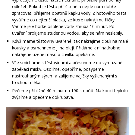
odležet. Pokud je těsto příliš tuhé a nejde nám dobře
zpracovat, přilijeme opatrně kapku vody. Z hotového těsta
vyválíme co nejtenčí placku, ze které nakrájíme flíčky.
Vaříme je v horké osolené vodě zhruba 10 minut. Po
uvaření prolijeme studenou vodou, aby se nám neslepily.
Když máme těstoviny uvařené, tak nakrájíme cibuli na malé
kousky a osmahneme ji na oleji. Přidáme k ní nadrobno
nakrájené uzené maso a chvilku opékáme.
Vše smícháme s těstovinami a přesuneme do vymazané
zapékací misky. Osolíme, opepříme, posypeme
nastrouhaným sýrem a zalijeme vajíčky vyšlehanými s
trochou mléka.
Pečeme přibližně 40 minut na 190 stupňů. Na konci teplotu
zvýšíme a opečeme dokřupava.