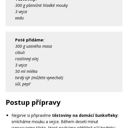
300 g pšeničné hladké mouky
3 vejce
vodu
Poté přidáme:
300 g uzeného masa
cibuli
rostlinný olej
3 vejce
50 ml mléka
tvrdý sýr (můžete vynechat)
sůl, pepř
Postup přípravy
Nejprve si připravíme
těstoviny na domácí šunkofleky
:
smícháme mouku a vejce. Během deseti minut
vypracujeme těsto, které necháme přibližně půl hodinky