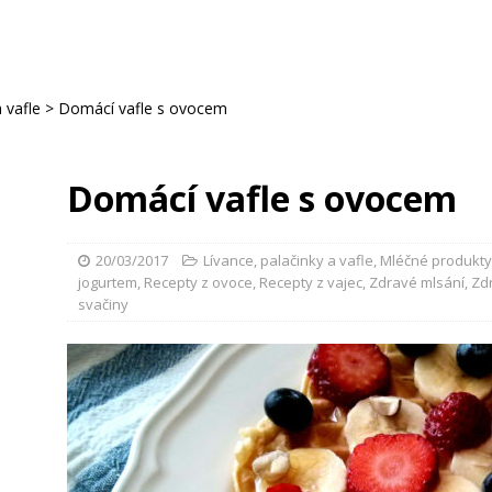
 vafle
>
Domácí vafle s ovocem
Domácí vafle s ovocem
20/03/2017
Lívance, palačinky a vafle
,
Mléčné produkty
jogurtem
,
Recepty z ovoce
,
Recepty z vajec
,
Zdravé mlsání
,
Zd
svačiny