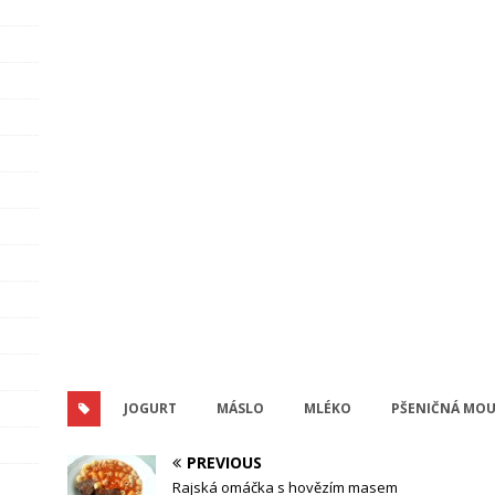
JOGURT
MÁSLO
MLÉKO
PŠENIČNÁ MO
PREVIOUS
Rajská omáčka s hovězím masem