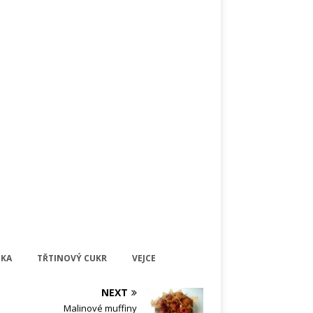
UKA
TŘTINOVÝ CUKR
VEJCE
NEXT
Malinové muffiny