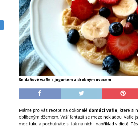
Snídaňové wafle s jogurtem a drobným ovocem
Máme pro vás recept na dokonalé
domácí vafle
, které s
oblíbeným džemem. Vaší fantazii se meze nekladou. Vafle j
moc tuku a pochutnáte si tak na nich i například v dietě. Těsto