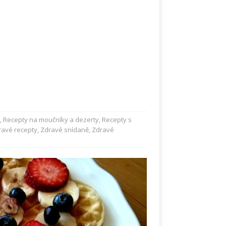
,
Recepty na moučníky a dezerty
,
Recepty s
ravé recepty
,
Zdravé snídaně
,
Zdravé