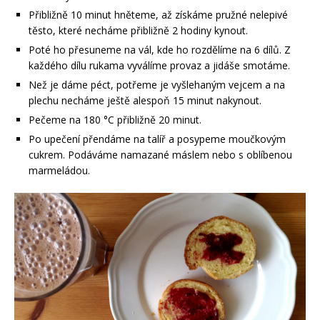
Přibližně 10 minut hněteme, až získáme pružné nelepivé
těsto, které necháme přibližně 2 hodiny kynout.
Poté ho přesuneme na vál, kde ho rozdělíme na 6 dílů. Z
každého dílu rukama vyválíme provaz a jidáše smotáme.
Než je dáme péct, potřeme je vyšlehaným vejcem a na
plechu necháme ještě alespoň 15 minut nakynout.
Pečeme na 180 °C přibližně 20 minut.
Po upečení přendáme na talíř a posypeme moučkovým
cukrem. Podáváme namazané máslem nebo s oblíbenou
marmeládou.