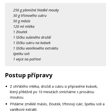
250 g pšeničné hladké mouky
30 g třtinového cukru
50 g másla
120 ml mléka
1 žloutek
1 lžičku sušeného droždí
1 lžičku cukru na kvásek
1 lžičku vanilkového extraktu
špetku soli
1 vejce na potření
Postup přípravy
Z ohřátého mléka, droždí a cukru si připravíme kvásek,
který přibližně po 10 minutách smícháme s prosátou
moukou.
Přidáme změklé máslo, žloutek, třtinový cukr, špetku soli a
vanilkový extrakt.