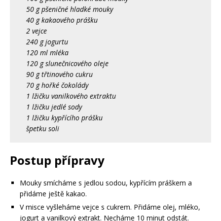
50 g pšeničné hladké mouky
40 g kakaového prášku
2 vejce
240 g jogurtu
120 ml mléka
120 g slunečnicového oleje
90 g třtinového cukru
70 g hořké čokolády
1 lžičku vanilkového extraktu
1 lžičku jedlé sody
1 lžičku kypřícího prášku
špetku soli
Postup přípravy
Mouky smícháme s jedlou sodou, kypřícím práškem a
přidáme ještě kakao.
V misce vyšleháme vejce s cukrem. Přidáme olej, mléko,
jogurt a vanilkový extrakt. Necháme 10 minut odstát.