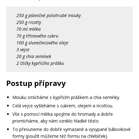
250 g pšeničné polohrubé mouky
250 g ricotty
70 ml mléka
70 g třtinového cukru
100 g slunečnicového oleje
3 vejce
20 g chia semínek
2 lžičky kypřícího prášku
Postup přípravy
Mouku smícháme s kypřícím práškem a chia semínky.
Celá vejce vyšleháme s cukrem, olejem a ricottou.
Vše s pomocí mléka spojíme do hromady a dobře
promícháme, aby nám vzniklo hladké těsto.
To přesuneme do dobře vymazané a vysypané bábovkové
formy (použít můžeme též formu na chlebíček).