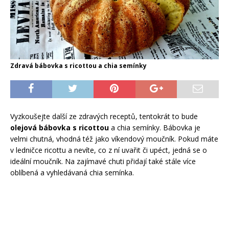
Zdravá bábovka s ricottou a chia semínky
Vyzkoušejte další ze zdravých receptů, tentokrát to bude
olejová bábovka s ricottou
a chia semínky. Bábovka je
velmi chutná, vhodná též jako víkendový moučník. Pokud máte
v ledničce ricottu a nevíte, co z ní uvařit či upéct, jedná se o
ideální moučník. Na zajímavé chuti přidají také stále více
oblíbená a vyhledávaná chia semínka.