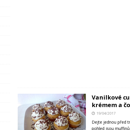
Vanilkové c
krémem a č
19/04/2017
Dejte jednou před t
pohled jsou muffinů