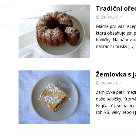
Tradiční oř
24/04/2017
Máme pro vás recept
která obsahuje jen p
babičky. Na bábovku 
nahradit i oříšky
[…]
Žemlovka s 
20/04/2017
Žemlovka patří mezi 
naše babičky. Kromě 
Nejčastěji se na ni 
rohlíků, veky nebo i