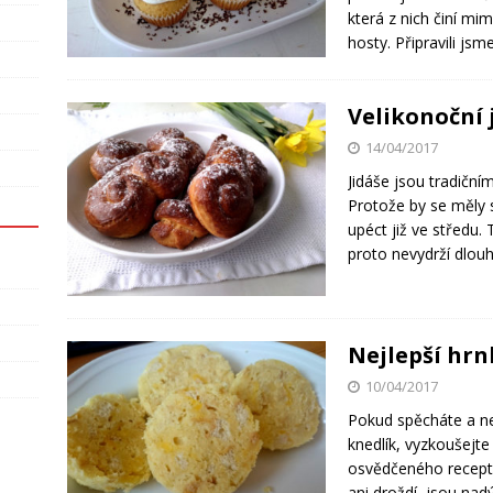
která z nich činí mi
hosty. Připravili js
Velikonoční 
14/04/2017
Jidáše jsou tradiční
Protože by se měly 
upéct již ve středu.
proto nevydrží dlou
Nejlepší hrn
10/04/2017
Pokud spěcháte a ne
knedlík, vyzkoušejte
osvědčeného receptu
ani droždí, jsou nad