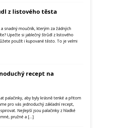
dl z listového těsta
lý a snadný moučník, kterým za žádných
te? Upečte si jablečný štrůdl z listového
můžete použít i kupované těsto. To je velmi
dnoduchý recept na
ělat palačinky, aby byly krásně tenké a přitom
me pro vás jednoduchý základní recept,
pirovat. Nejlepší jsou palačinky z hladké
jemné, pružné a
[…]