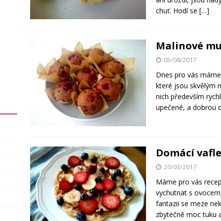
chuť. Hodí se
[…]
Malinové mu
05/04/2017
Dnes pro vás máme t
které jsou skvělým 
nich především rych
upečené, a dobrou d
Domácí vafl
20/03/2017
Máme pro vás recept
vychutnat s ovocem
fantazii se meze nek
zbytečně moc tuku 