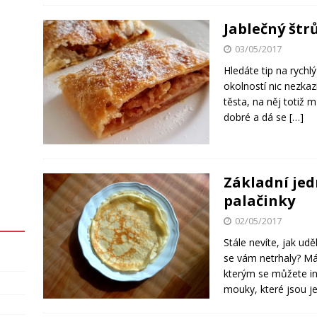
Jablečný štrů
03/05/2017
Hledáte tip na rych
okolností nic nezkazí
těsta, na něj totiž 
dobré a dá se
[…]
Základní je
palačinky
02/05/2017
Stále nevíte, jak ud
se vám netrhaly? Má
kterým se můžete ins
mouky, které jsou 