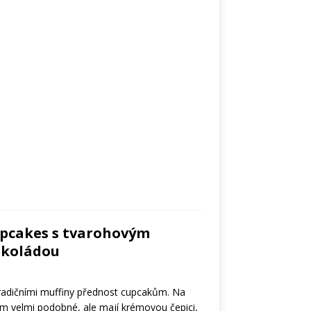
upcakes s tvarohovým
okoládou
radičními muffiny přednost cupcakům. Na
m velmi podobné, ale mají krémovou čepici,