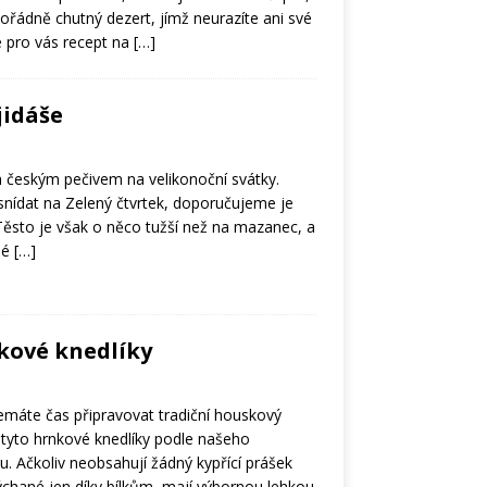
mořádně chutný dezert, jímž neurazíte ani své
me pro vás recept na
[…]
jidáše
m českým pečivem na velikonoční svátky.
snídat na Zelený čtvrtek, doporučujeme je
 Těsto je však o něco tužší než na mazanec, a
hé
[…]
kové knedlíky
máte čas připravovat tradiční houskový
 tyto hrnkové knedlíky podle našeho
. Ačkoliv neobsahují žádný kypřící prášek
ýchané jen díky bílkům, mají výbornou lehkou