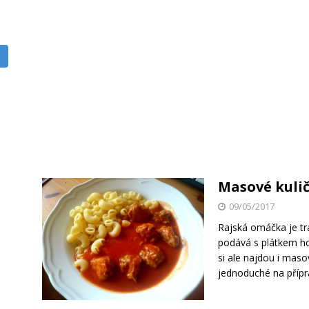
Masové kulič
09/05/2017
Rajská omáčka je t
podává s plátkem h
si ale najdou i maso
jednoduché na přípr