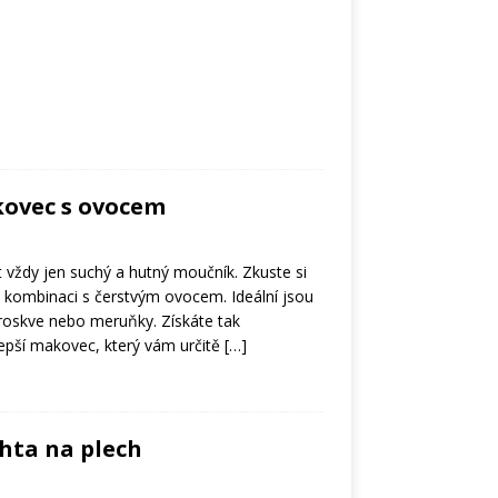
kovec s ovocem
vždy jen suchý a hutný moučník. Zkuste si
v kombinaci s čerstvým ovocem. Ideální jsou
broskve nebo meruňky. Získáte tak
lepší makovec, který vám určitě
[…]
hta na plech