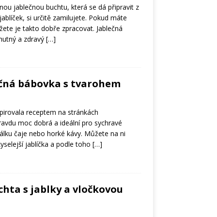
ou jablečnou buchtu, která se dá připravit z
jablíček, si určitě zamilujete. Pokud máte
žete je takto dobře zpracovat. Jablečná
chutný a zdravý
[…]
ečná bábovka s tvarohem
pirovala receptem na stránkách
pravdu moc dobrá a ideální pro sychravé
álku čaje nebo horké kávy. Můžete na ni
yselejší jablíčka a podle toho
[…]
hta s jablky a vločkovou