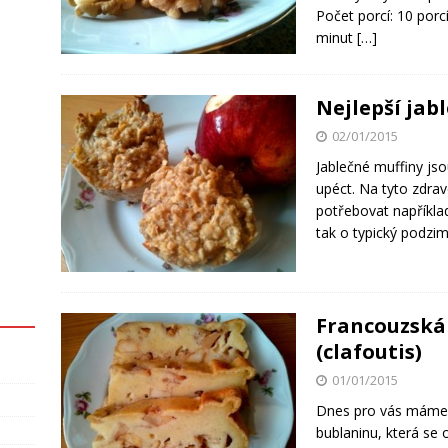
Počet porcí: 10 porc
minut
[…]
Nejlepší jabl
02/01/2015
Jablečné muffiny jso
upéct. Na tyto zdrav
potřebovat například
tak o typický podzi
Francouzská
(clafoutis)
01/01/2015
Dnes pro vás máme 
bublaninu, která se o