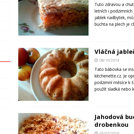
Tuto zdravou a chutn
letních i podzimních 
jablek nadbytek, mů
buchta na plech je 
Vláčná jabl
08/10/2014
Tato bábovka se ins
kitchenette.cz. Je o
podzimní měsíce k š
použít sladká nebo k
Jahodová buc
drobenkou
03/07/2014