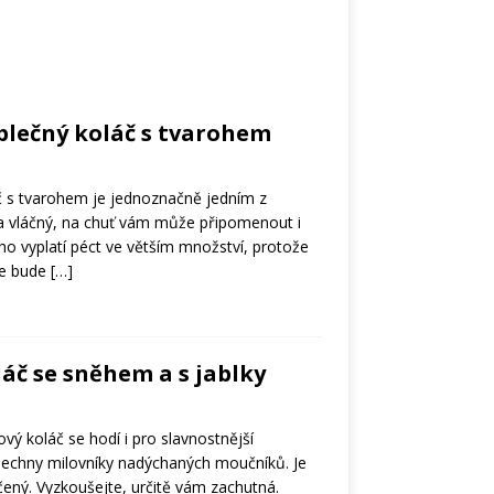
ablečný koláč s tvarohem
č s tvarohem je jednoznačně jedním z
ý a vláčný, na chuť vám může připomenout i
ho vyplatí péct ve větším množství, protože
že bude
[…]
áč se sněhem a s jablky
vý koláč se hodí i pro slavnostnější
 všechny milovníky nadýchaných moučníků. Je
čený. Vyzkoušejte, určitě vám zachutná.