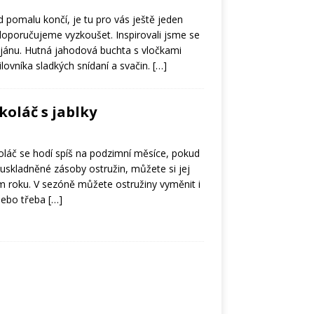
 pomalu končí, je tu pro vás ještě jeden
 doporučujeme vyzkoušet. Inspirovali jsme se
jánu. Hutná jahodová buchta s vločkami
ovníka sladkých snídaní a svačin.
[…]
koláč s jablky
oláč se hodí spíš na podzimní měsíce, pokud
uskladněné zásoby ostružin, můžete si jej
m roku. V sezóně můžete ostružiny vyměnit i
nebo třeba
[…]