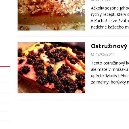
Ačkoliv sezóna jahod
rychlý recept, který
v Kuchařce ze Svato
nadchne každého mil
Ostružinový 
12/05/2014
Tento ostružinový k
ale máte v mrazáku 
upéct kdykoliv běhe
za maliny, borůvky 