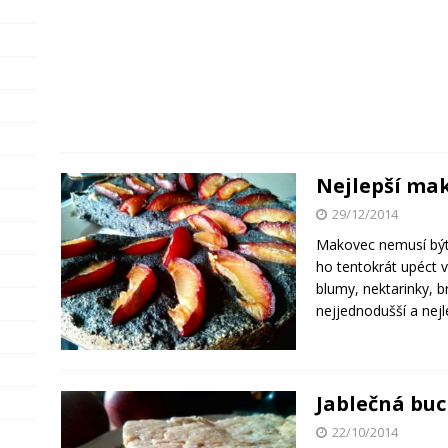
Nejlepší ma
29/12/2014
Makovec nemusí být 
ho tentokrát upéct 
blumy, nektarinky, 
nejjednodušší a nej
Jablečná buc
22/10/2014