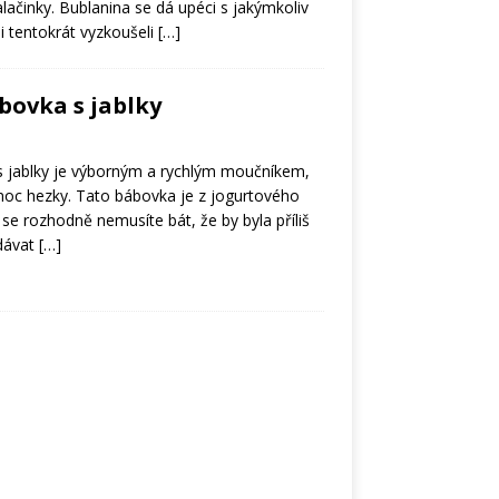
ačinky. Bublanina se dá upéci s jakýmkoliv
 tentokrát vyzkoušeli
[…]
bovka s jablky
 jablky je výborným a rychlým moučníkem,
moc hezky. Tato bábovka je z jogurtového
e se rozhodně nemusíte bát, že by byla příliš
odávat
[…]