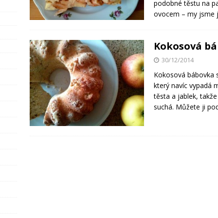
podobné těstu na pal
ovocem – my jsme ji
Kokosová bá
30/12/2014
Kokosová bábovka s
který navíc vypadá 
těsta a jablek, takž
suchá. Můžete ji p