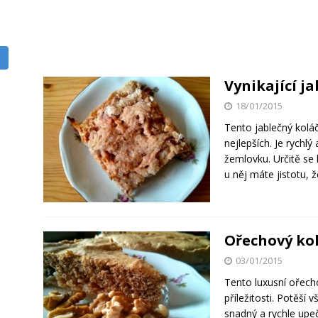
Vynikající j
18/01/2015
Tento jablečný kolá
nejlepších. Je rychl
žemlovku. Určitě se 
u něj máte jistotu, 
Ořechový kol
03/01/2015
Tento luxusní ořecho
příležitosti. Potěší
snadný a rychle upe