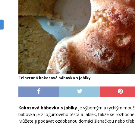
Celozrnná kokosová bábovka s jablky
Kokosová bábovka s jablky
je výborným a rychlým moučn
bábovka je z jogurtového těsta a jablek, takže se rozhodně n
Můžete ji podávat ozdobenou domácí šlehačkou nebo třeb