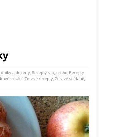
ky
čníky a dezerty
,
Recepty s jogurtem
,
Recepty
dravé mlsání
,
Zdravé recepty
,
Zdravé snídaně
,