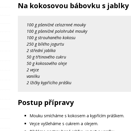
Na kokosovou bábovku s jablky
100 g pšeničné celozrnné mouky
100 g pšeničné polohrubé mouky
100 g strouhaného kokosu
250 g bílého jogurtu
2 střední jablka
50 g třtinového cukru
50 g kokosového oleje
2 vejce
vanilku
2 lžičky kypřícího prášku
Postup přípravy
Mouku smícháme s kokosem a kypřícím práškem.
Vejce vyšleháme s cukrem a olejem.