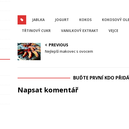
JABLKA
JOGURT
KOKOS
KOKOSOVÝ OLE
TŘTINOVÝ CUKR
VANILKOVÝ EXTRAKT
VEJCE
PREVIOUS
Nejlepší makovec s ovocem
BUĎTE PRVNÍ KDO PŘI
Napsat komentář