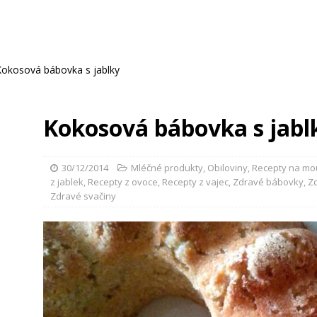
Kokosová bábovka s jablky
Kokosová bábovka s jabl
30/12/2014
Mléčné produkty
,
Obiloviny
,
Recepty na mou
z jablek
,
Recepty z ovoce
,
Recepty z vajec
,
Zdravé bábovky
,
Z
Zdravé svačiny