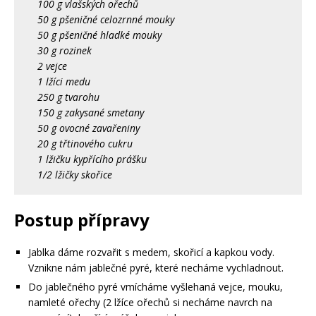
100 g vlašských ořechů
50 g pšeničné celozrnné mouky
50 g pšeničné hladké mouky
30 g rozinek
2 vejce
1 lžíci medu
250 g tvarohu
150 g zakysané smetany
50 g ovocné zavařeniny
20 g třtinového cukru
1 lžičku kypřícího prášku
1/2 lžičky skořice
Postup přípravy
Jablka dáme rozvařit s medem, skořicí a kapkou vody.
Vznikne nám jablečné pyré, které necháme vychladnout.
Do jablečného pyré vmícháme vyšlehaná vejce, mouku,
namleté ořechy (2 lžíce ořechů si necháme navrch na