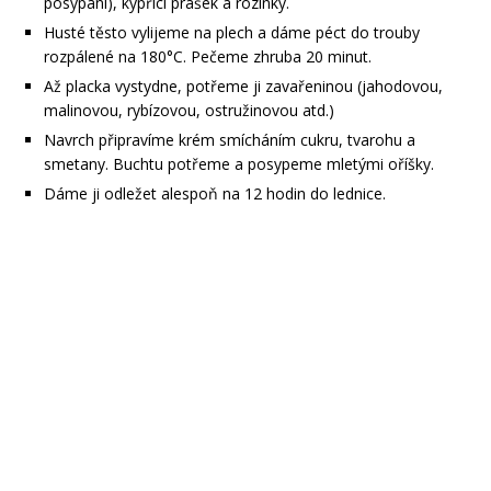
posypání), kypřící prášek a rozinky.
Husté těsto vylijeme na plech a dáme péct do trouby
rozpálené na 180°C. Pečeme zhruba 20 minut.
Až placka vystydne, potřeme ji zavařeninou (jahodovou,
malinovou, rybízovou, ostružinovou atd.)
Navrch připravíme krém smícháním cukru, tvarohu a
smetany. Buchtu potřeme a posypeme mletými oříšky.
Dáme ji odležet alespoň na 12 hodin do lednice.