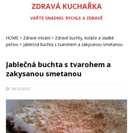
ZDRAVÁ KUCHAŘKA
VAŘTE SNADNO, RYCHLE A ZDRAVĚ
HOME
>
Zdravé mlsání
>
Zdravé buchty, koláče a sladké
pečivo
>
Jablečná buchta s tvarohem a zakysanou smetanou
Jablečná buchta s tvarohem a
zakysanou smetanou
14/12/2013