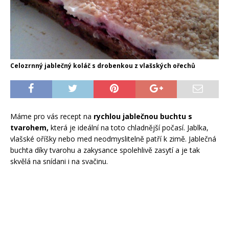
Celozrnný jablečný koláč s drobenkou z vlašských ořechů
Máme pro vás recept na
rychlou jablečnou buchtu s
tvarohem,
která je ideální na toto chladnější počasí. Jablka,
vlašské oříšky nebo med neodmyslitelně patří k zimě. Jablečná
buchta díky tvarohu a zakysance spolehlivě zasytí a je tak
skvělá na snídani i na svačinu.