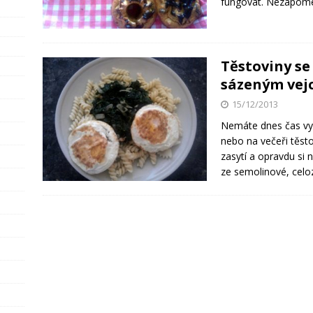
fungovat. Nezapome
Těstoviny s
sázeným vej
15/12/2013
Nemáte dnes čas vyv
nebo na večeři těsto
zasytí a opravdu si 
ze semolinové, celo