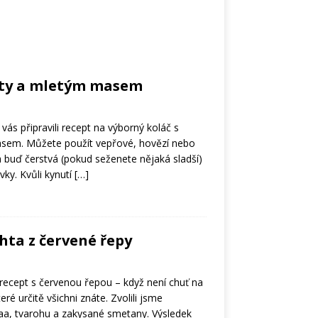
čaty a mletým masem
ás připravili recept na výborný koláč s
asem. Můžete použít vepřové, hovězí nebo
a buď čerstvá (pokud seženete nějaká sladší)
vky. Kvůli kynutí
[…]
ta z červené řepy
recept s červenou řepou – když není chuť na
eré určitě všichni znáte. Zvolili jsme
aa, tvarohu a zakysané smetany. Výsledek