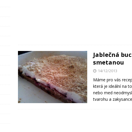
Jablečná bu
smetanou
14/12/2013
Máme pro vás recept
která je ideální na t
nebo med neodmyslit
tvarohu a zakysance