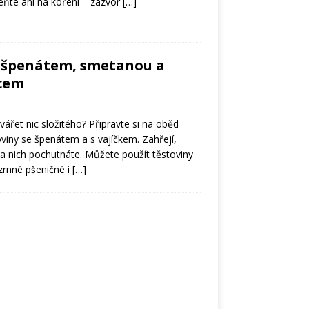
ňte ani na koření – zázvor
[…]
e špenátem, smetanou a
cem
ářet nic složitého? Připravte si na oběd
viny se špenátem a s vajíčkem. Zahřejí,
na nich pochutnáte. Můžete použít těstoviny
zrnné pšeničné i
[…]