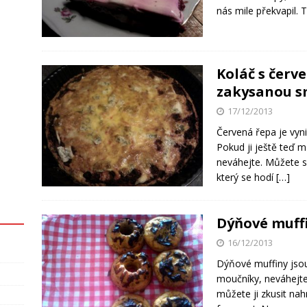
nás mile překvapil.
Koláč s červ
zakysanou 
17/12/2013
Červená řepa je vyni
Pokud ji ještě teď 
neváhejte. Můžete si
který se hodí
[…]
Dýňové muff
16/12/2013
Dýňové muffiny jsou
moučníky, neváhejte 
můžete ji zkusit nah