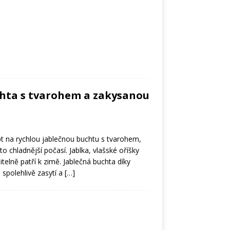
chta s tvarohem a zakysanou
 na rychlou jablečnou buchtu s tvarohem,
oto chladnější počasí. Jablka, vlašské oříšky
elně patří k zimě. Jablečná buchta díky
 spolehlivě zasytí a
[…]