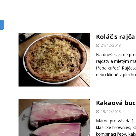
Koláč s raj
21/12/2013
Na dnešek jsme pro v
rajčaty a mletým m
třeba kuřecí. Rajčat
nebo klidně z plecho
Kakaová buch
19/12/2013
Máme pro vás další 
klasické brownies, kt
kombinaci řepy, kak