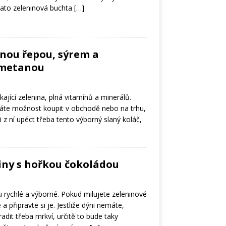
 Tato zeleninová buchta
[…]
enou řepou, sýrem a
smetanou
kající zelenina, plná vitamínů a minerálů.
máte možnost koupit v obchodě nebo na trhu,
 z ní upéct třeba tento výborný slaný koláč,
iny s hořkou čokoládou
 rychlé a výborné. Pokud milujete zeleninové
a připravte si je. Jestliže dýni nemáte,
radit třeba mrkví, určitě to bude taky