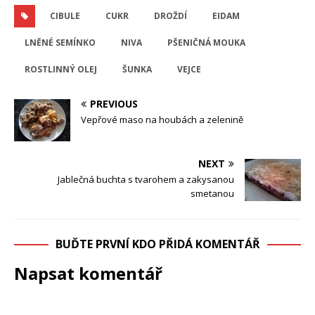
CIBULE
CUKR
DROŽDÍ
EIDAM
LNĚNÉ SEMÍNKO
NIVA
PŠENIČNÁ MOUKA
ROSTLINNÝ OLEJ
ŠUNKA
VEJCE
PREVIOUS
Vepřové maso na houbách a zelenině
NEXT
Jablečná buchta s tvarohem a zakysanou
smetanou
BUĎTE PRVNÍ KDO PŘIDÁ KOMENTÁŘ
Napsat komentář