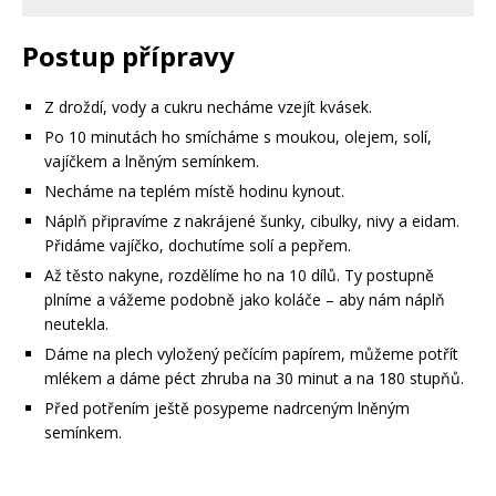
Postup přípravy
Z droždí, vody a cukru necháme vzejít kvásek.
Po 10 minutách ho smícháme s moukou, olejem, solí,
vajíčkem a lněným semínkem.
Necháme na teplém místě hodinu kynout.
Náplň připravíme z nakrájené šunky, cibulky, nivy a eidam.
Přidáme vajíčko, dochutíme solí a pepřem.
Až těsto nakyne, rozdělíme ho na 10 dílů. Ty postupně
plníme a vážeme podobně jako koláče – aby nám náplň
neutekla.
Dáme na plech vyložený pečícím papírem, můžeme potřít
mlékem a dáme péct zhruba na 30 minut a na 180 stupňů.
Před potřením ještě posypeme nadrceným lněným
semínkem.