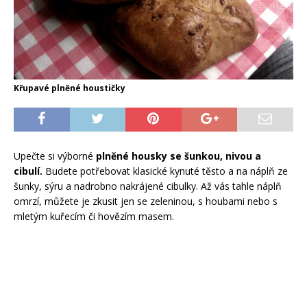
Křupavé plněné houstičky
Upečte si výborné
plněné housky se šunkou, nivou a
cibulí.
Budete potřebovat klasické kynuté těsto a na náplň ze
šunky, sýru a nadrobno nakrájené cibulky. Až vás tahle náplň
omrzí, můžete je zkusit jen se zeleninou, s houbami nebo s
mletým kuřecím či hovězím masem.