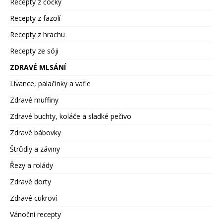
Recepty z čočky
Recepty z fazolí
Recepty z hrachu
Recepty ze sóji
ZDRAVÉ MLSÁNÍ
Lívance, palačinky a vafle
Zdravé muffiny
Zdravé buchty, koláče a sladké pečivo
Zdravé bábovky
Štrůdly a záviny
Řezy a rolády
Zdravé dorty
Zdravé cukroví
Vánoční recepty