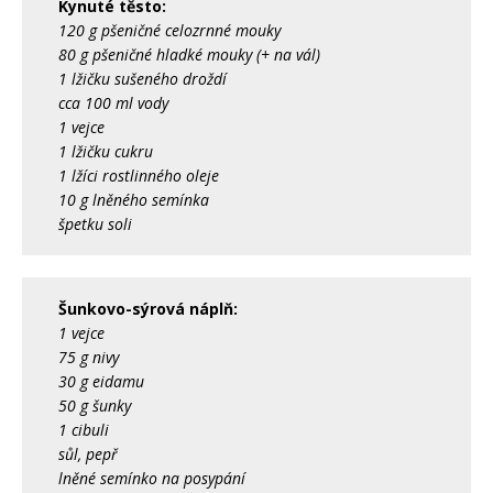
Kynuté těsto:
120 g pšeničné celozrnné mouky
80 g pšeničné hladké mouky (+ na vál)
1 lžičku sušeného droždí
cca 100 ml vody
1 vejce
1 lžičku cukru
1 lžíci rostlinného oleje
10 g lněného semínka
špetku soli
Šunkovo-sýrová náplň:
1 vejce
75 g nivy
30 g eidamu
50 g šunky
1 cibuli
sůl, pepř
lněné semínko na posypání