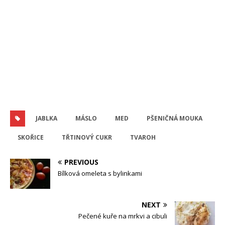
JABLKA
MÁSLO
MED
PŠENIČNÁ MOUKA
SKOŘICE
TŘTINOVÝ CUKR
TVAROH
PREVIOUS
Bílková omeleta s bylinkami
NEXT
Pečené kuře na mrkvi a cibuli