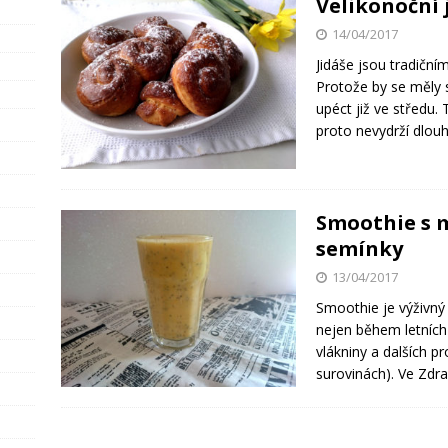
Velikonoční 
14/04/2017
Jidáše jsou tradiční
Protože by se měly 
upéct již ve středu.
proto nevydrží dlou
Smoothie s 
semínky
13/04/2017
Smoothie je výživný 
nejen během letních 
vlákniny a dalších pr
surovinách). Ve Zdr