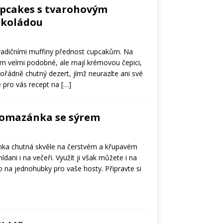
upcakes s tvarohovým
okoládou
radičními muffiny přednost cupcakům. Na
m velmi podobné, ale mají krémovou čepici,
mořádně chutný dezert, jímž neurazíte ani své
me pro vás recept na
[…]
omazánka se sýrem
a chutná skvěle na čerstvém a křupavém
ídani i na večeři. Využít ji však můžete i na
o na jednohubky pro vaše hosty. Připravte si