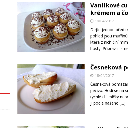
Vanilkové c
krémem a č
19/04/2017
Dejte jednou před t
pohled jsou muffinů
která z nich činí mi
hosty. Připravili js
Česneková p
18/04/2017
Česneková pomazánk
pečivo. Hodí se na sn
rychlé chlebíčky neb
ji podle našeho
[…]