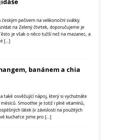
jidáše
m českým pečivem na velikonoční svátky.
snídat na Zelený čtvrtek, doporučujeme je
 Těsto je však o něco tužší než na mazanec, a
hé
[…]
mangem, banánem a chia
a také osvěžující nápoj, který si vychutnáte
měsíců. Smoothie je totiž i plné vitamínů,
ospěšných látek (v závislosti na použitých
avé kuchařce jsme pro
[…]