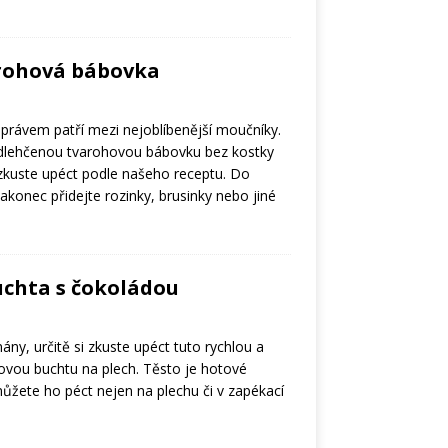
arohová bábovka
rávem patří mezi nejoblíbenější moučníky.
odlehčenou tvarohovou bábovku bez kostky
 zkuste upéct podle našeho receptu. Do
konec přidejte rozinky, brusinky nebo jiné
chta s čokoládou
ny, určitě si zkuste upéct tuto rychlou a
vou buchtu na plech. Těsto je hotové
žete ho péct nejen na plechu či v zapékací