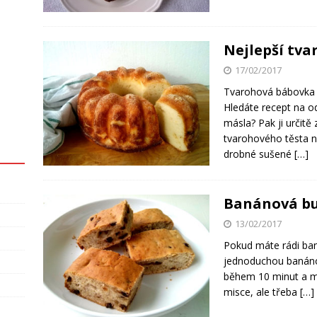
Nejlepší tv
17/02/2017
Tvarohová bábovka p
Hledáte recept na 
másla? Pak ji určitě
tvarohového těsta na
drobné sušené
[…]
Banánová bu
13/02/2017
Pokud máte rádi baná
jednoduchou banáno
během 10 minut a mů
misce, ale třeba
[…]