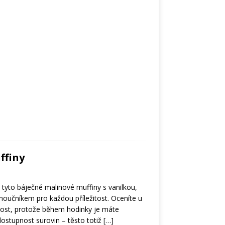
ffiny
yto báječné malinové muffiny s vanilkou,
moučníkem pro každou příležitost. Oceníte u
lost, protože během hodinky je máte
ostupnost surovin – těsto totiž
[…]