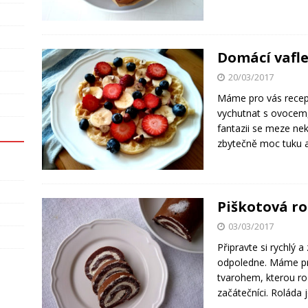
Domácí vafl
20/03/2017
Máme pro vás recept
vychutnat s ovocem
fantazii se meze nek
zbytečně moc tuku 
Piškotová r
03/03/2017
Připravte si rychlý 
odpoledne. Máme pro
tvarohem, kterou ro
začátečníci. Roláda 