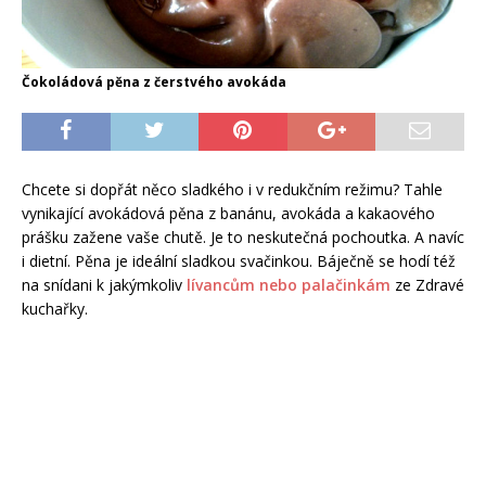
Čokoládová pěna z čerstvého avokáda
Chcete si dopřát něco sladkého i v redukčním režimu? Tahle
vynikající avokádová pěna z banánu, avokáda a kakaového
prášku zažene vaše chutě. Je to neskutečná pochoutka. A navíc
i dietní. Pěna je ideální sladkou svačinkou. Báječně se hodí též
na snídani k jakýmkoliv
lívancům nebo palačinkám
ze Zdravé
kuchařky.