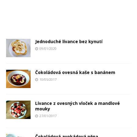
Jednoduché lívance bez kynutí
09/01/2020
Čokoládová ovesná kaše s banánem
10/05/2017
Lívance z ovesných vloček a mandlové
mouky
27/01/2017
Čokoládová avokádová pěna