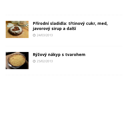
Přírodní sladidla: třtinový cukr, med,
javorový sirup a další
24/03/2013
Rýžový nákyp s tvarohem
25/02/2013