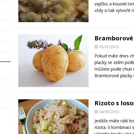
vajíčko a kousek tvr
vždy si tak vytvořit
Bramborové 
05/05/2013
Pokud máte dnes chu
placky se zelím podl
můžete podle chuti 
Bramborové placky 
Rizoto s los
04/05/2013
Jestliže máte rádi l
rizota. V kombinaci 
ušpiníte trochu víc