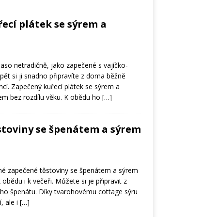
ecí plátek se sýrem a
maso netradičně, jako zapečené s vajíčko-
pět si ji snadno připravíte z doma běžně
ncí. Zapečený kuřecí plátek se sýrem a
em bez rozdílu věku. K obědu ho
[…]
stoviny se špenátem a sýrem
né zapečené těstoviny se špenátem a sýrem
obědu i k večeři. Můžete si je připravit z
ho špenátu. Díky tvarohovému cottage sýru
, ale i
[…]