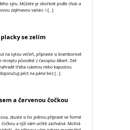
dého sýru. Můžete je okořenit podle chuti a
 novou zajímavou variaci. I
[…]
placky se zelím
ť na sytou večeři, připravte si bramborové
e receptu původně z časopisu Albert. Zelí
nahradit třeba cuketou nebo kapustou.
doporučuji péct na pánvi bez
[…]
osem a červenou čočkou
ososa, zkuste si ho jednou připravit ve formě
s čočkou a rýží vám určitě zachutná. Možná
e nádobí, ale příprava vám zabere maximálně