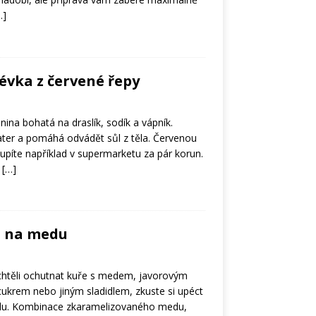
…]
vka z červené řepy
nina bohatá na draslík, sodík a vápník.
ater a pomáhá odvádět sůl z těla. Červenou
píte například v supermarketu za pár korun.
t
[…]
m na medu
chtěli ochutnat kuře s medem, javorovým
cukrem nebo jiným sladidlem, zkuste si upéct
edu. Kombinace zkaramelizovaného medu,