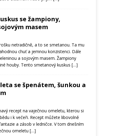
uskus se žampiony,
 sojovým masem
 trošku netradičně, a to se smetanou. Ta mu
lahodnou chuť a jemnou konzistenci. Dále
zeleninou a sojovým masem. Žampiony
i jiné houby. Tento smetanový kuskus
[…]
leta se špenátem, šunkou a
em
avý recept na vaječnou omeletu, kterou si
bědu i k večeři. Recept můžete libovolně
antazie a zásob v ledničce. V tom dnešním
ječnou omeletu
[…]