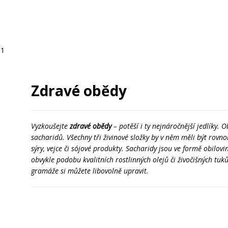
11
Zdravé obědy
Vyzkoušejte
zdravé obědy
– potěší i ty nejnáročnější jedlíky. 
sacharidů. Všechny tři živinové složky by v něm měli být rovn
sýry, vejce či sójové produkty. Sacharidy jsou ve formě obilovi
obvykle podobu kvalitních rostlinných olejů či živočišných tuků
gramáže si můžete libovolně upravit.