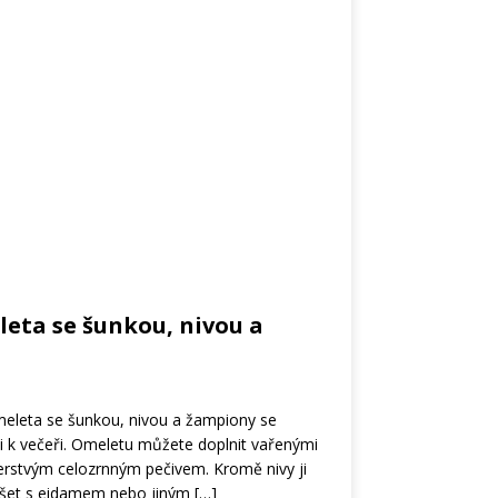
eta se šunkou, nivou a
omeleta se šunkou, nivou a žampiony se
 i k večeři. Omeletu můžete doplnit vařenými
rstvým celozrnným pečivem. Kromě nivy ji
šet s eidamem nebo jiným
[…]