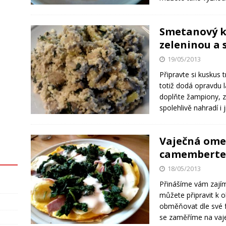
Smetanový k
zeleninou a
19/05/2013
Připravte si kuskus
totiž dodá opravdu 
doplňte žampiony, 
spolehlivě nahradí 
Vaječná ome
camembert
18/05/2013
Přinášíme vám zajím
můžete připravit k o
obměňovat dle své f
se zaměříme na va