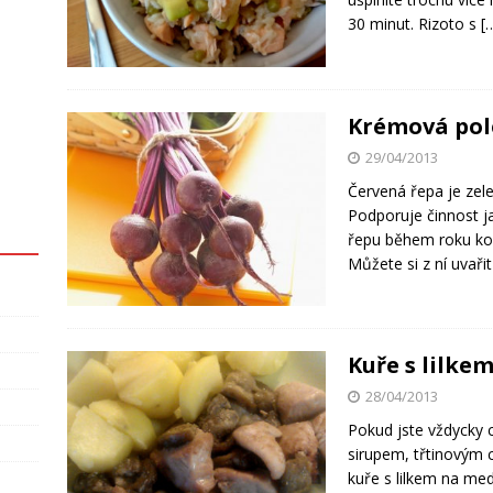
30 minut. Rizoto s
[
Krémová polé
29/04/2013
Červená řepa je zele
Podporuje činnost j
řepu během roku kou
Můžete si z ní uvaři
Kuře s lilke
28/04/2013
Pokud jste vždycky 
sirupem, třtinovým 
kuře s lilkem na m