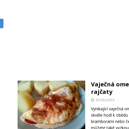
Vaječná omel
rajčaty
25/05/2013
Vynikající vaječná 
skvěle hodí k obědu
bramborami nebo če
můžete také vyzkou