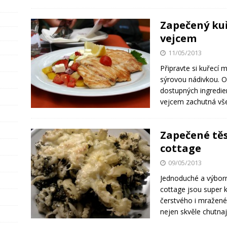
Zapečený kuř
vejcem
11/05/2013
Připravte si kuřecí 
sýrovou nádivkou. O
dostupných ingredie
vejcem zachutná vš
Zapečené tě
cottage
09/05/2013
Jednoduché a výbor
cottage jsou super k 
čerstvého i mražené
nejen skvěle chutnají