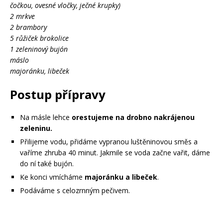
čočkou, ovesné vločky, ječné krupky)
2 mrkve
2 brambory
5 růžiček brokolice
1 zeleninový bujón
máslo
majoránku, libeček
Postup přípravy
Na másle lehce
orestujeme na drobno nakrájenou
zeleninu.
Přilijeme vodu, přidáme vypranou luštěninovou směs a
vaříme zhruba 40 minut. Jakmile se voda začne vařit, dáme
do ní také bujón.
Ke konci vmícháme
majoránku a libeček
.
Podáváme s celozrnným pečivem.