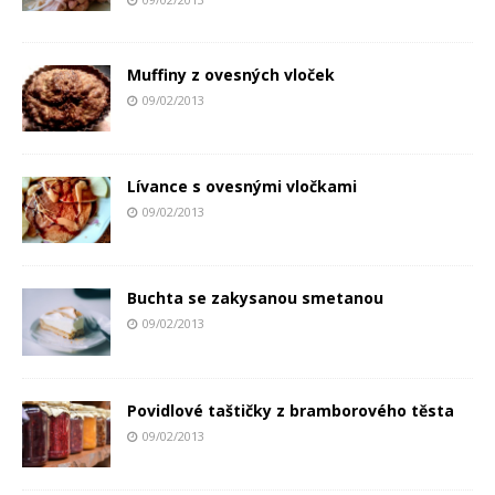
Muffiny z ovesných vloček
09/02/2013
Lívance s ovesnými vločkami
09/02/2013
Buchta se zakysanou smetanou
09/02/2013
Povidlové taštičky z bramborového těsta
09/02/2013