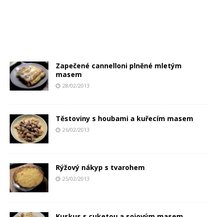
Zapečené cannelloni plněné mletým
masem
28/02/2013
Těstoviny s houbami a kuřecím masem
26/02/2013
Rýžový nákyp s tvarohem
25/02/2013
Kuskus s cuketou a sojovým masem