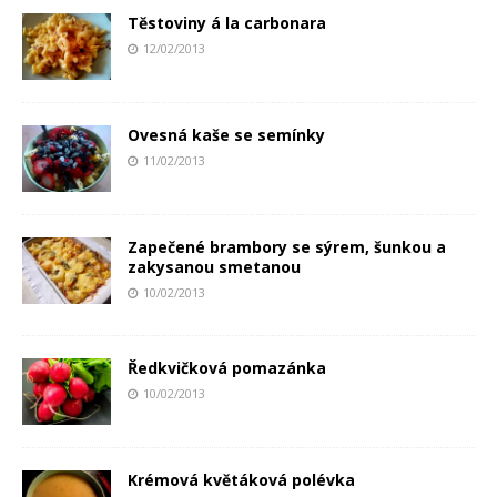
Těstoviny á la carbonara
12/02/2013
Ovesná kaše se semínky
11/02/2013
Zapečené brambory se sýrem, šunkou a
zakysanou smetanou
10/02/2013
Ředkvičková pomazánka
10/02/2013
Krémová květáková polévka