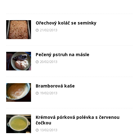
Ořechový koláč se semínky
21/02/2013
Pečený pstruh na másle
20/02/2013
Bramborová kaše
19/02/2013
Krémová pórková polévka s červenou
čočkou
13/02/2013